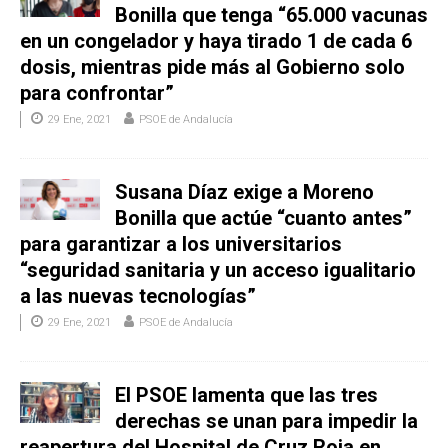
Bonilla que tenga “65.000 vacunas
en un congelador y haya tirado 1 de cada 6
dosis, mientras pide más al Gobierno solo
para confrontar”
29 Ene, 2021
PSOE de Andalucía
Susana Díaz exige a Moreno
Bonilla que actúe “cuanto antes”
para garantizar a los universitarios
“seguridad sanitaria y un acceso igualitario
a las nuevas tecnologías”
29 Ene, 2021
PSOE de Andalucía
El PSOE lamenta que las tres
derechas se unan para impedir la
reapertura del Hospital de Cruz Roja en