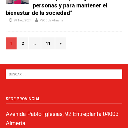
personas y para mantener el
bienestar de la sociedad”
29 Nov, 2024
PSOE de Almería
1
2
…
11
»
SEDE PROVINCIAL
Avenida Pablo Iglesias, 92 Entreplanta 04003
Almería