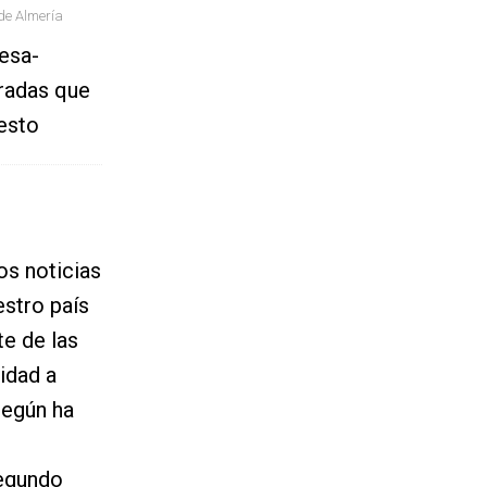
de Almería
desa-
radas que
esto
s noticias
stro país
te de las
idad a
 según ha
segundo