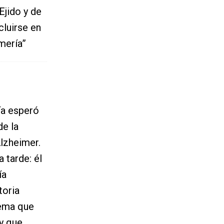
Ejido y de
cluirse en
mería”
ía esperó
de la
lzheimer.
 tarde: él
ía
toria
stema que
 y que