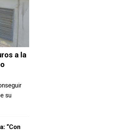
ros a la
do
onseguir
ie su
a: “Con