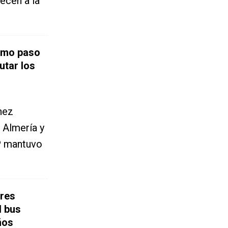
ecen a la
timo paso
utar los
hez
 Almería y
P mantuvo
res
l bus
ños