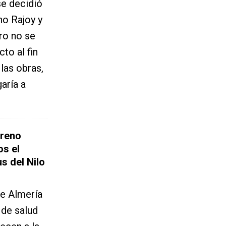
se decidió
no Rajoy y
ro no se
to al fin
 las obras,
aría a
oreno
os el
us del Nilo
de Almería
 de salud