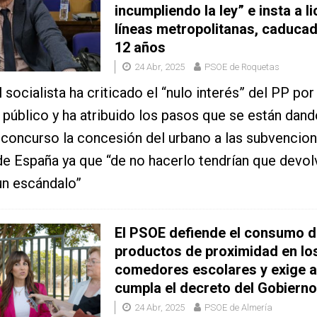
incumpliendo la ley” e insta a li
líneas metropolitanas, caduca
12 años
24 Abr, 2025
PSOE de Roquetas
 socialista ha criticado el “nulo interés” del PP por
 público y ha atribuido los pasos que se están dand
a concurso la concesión del urbano a las subvencion
e España ya que “de no hacerlo tendrían que devolv
un escándalo”
El PSOE defiende el consumo d
productos de proximidad en lo
comedores escolares y exige a
cumpla el decreto del Gobierno
24 Abr, 2025
PSOE de Almería