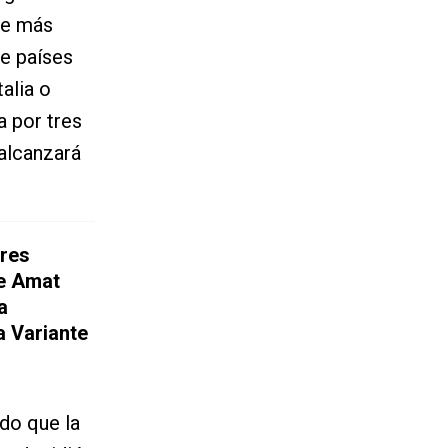
ue más
e países
alia o
a por tres
 alcanzará
res
ue Amat
a
a Variante
ado que la