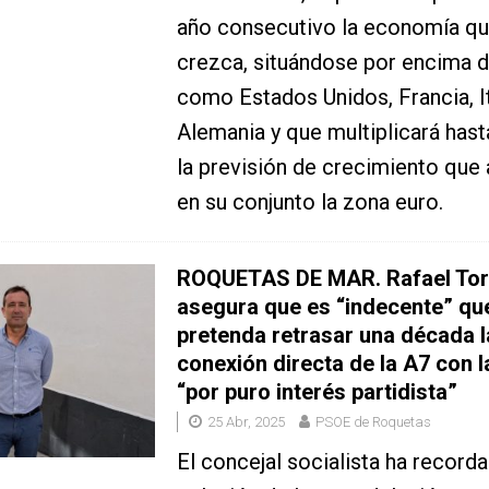
año consecutivo la economía q
crezca, situándose por encima d
como Estados Unidos, Francia, It
Alemania y que multiplicará hast
la previsión de crecimiento que
en su conjunto la zona euro.
ROQUETAS DE MAR. Rafael Tor
asegura que es “indecente” q
pretenda retrasar una década l
conexión directa de la A7 con l
“por puro interés partidista”
25 Abr, 2025
PSOE de Roquetas
El concejal socialista ha record