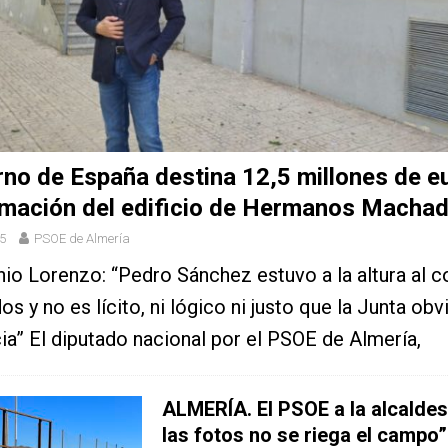
rno de España destina 12,5 millones de eu
rmación del edificio de Hermanos Macha
5
PSOE de Almería
io Lorenzo: “Pedro Sánchez estuvo a la altura al c
s y no es lícito, ni lógico ni justo que la Junta obv
a” El diputado nacional por el PSOE de Almería,
ALMERÍA. El PSOE a la alcaldes
las fotos no se riega el campo”