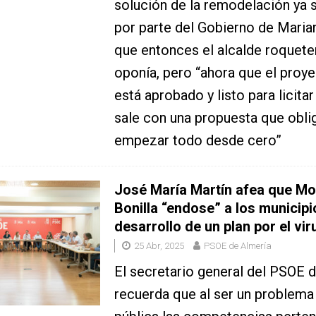
solución de la remodelación ya 
por parte del Gobierno de Maria
que entonces el alcalde roquete
oponía, pero “ahora que el proyec
está aprobado y listo para licitar
sale con una propuesta que oblig
empezar todo desde cero”
José María Martín afea que M
Bonilla “endose” a los municipi
desarrollo de un plan por el vir
25 Abr, 2025
PSOE de Almería
El secretario general del PSOE 
recuerda que al ser un problema