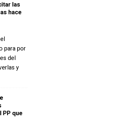
citar las
das hace
 el
o para por
es del
erlas y
e
s
l PP que