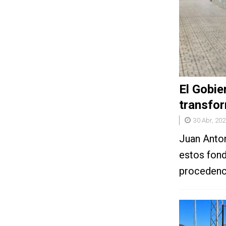
El Gobie
transfo
30 Abr, 202
Juan Anton
estos fondo
procedenci