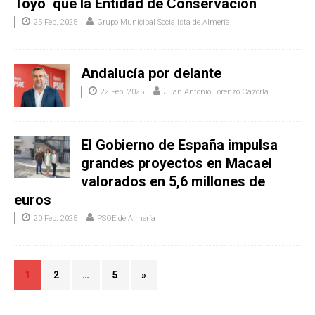
Toyo que la Entidad de Conservación
25 Feb, 2025
Grupo Municipal Socialista de Almería
Andalucía por delante
22 Feb, 2025
Juan Antonio Lorenzo Cazorla
El Gobierno de España impulsa
grandes proyectos en Macael
valorados en 5,6 millones de
euros
20 Feb, 2025
PSOE de Almería
1
2
…
5
»