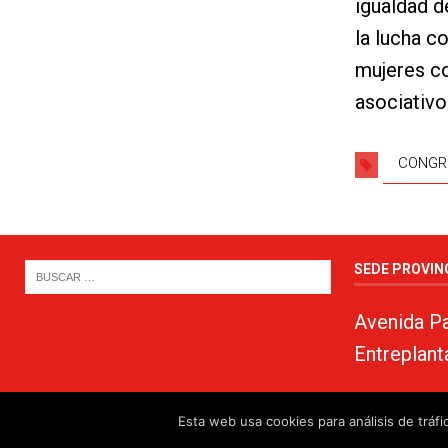
igualdad d
la lucha co
mujeres c
asociativo
CONGR
SEDE PROVIN
Avenida Pa
Entreplant
Esta web usa cookies para análisis de trá
© 2024. PSOE de Almería · 950750000 ·
www.psoealmeria.com
·
psoe@psoe-