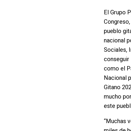
El Grupo P
Congreso, 
pueblo gita
nacional p
Sociales, 
conseguir 
como el Pa
Nacional pa
Gitano 202
mucho por 
este puebl
“Muchas ve
miles de h