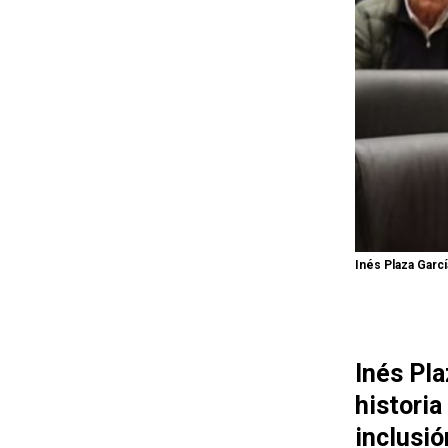
Inés Plaza Garcí
Inés Pla
historia
inclusió