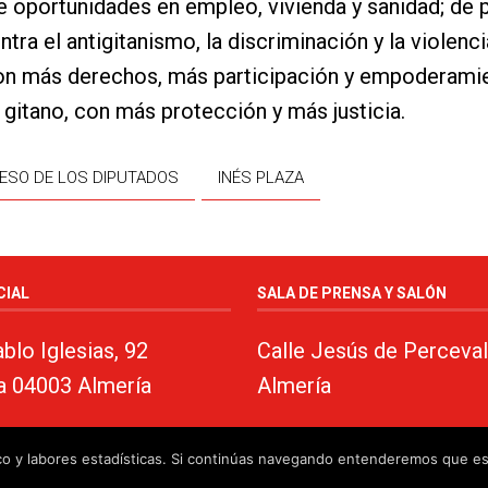
e oportunidades en empleo, vivienda y sanidad; de
ntra el antigitanismo, la discriminación y la violenci
on más derechos, más participación y empoderami
 gitano, con más protección y más justicia.
ESO DE LOS DIPUTADOS
INÉS PLAZA
CIAL
SALA DE PRENSA Y SALÓN
blo Iglesias, 92
Calle Jesús de Perceval
a 04003 Almería
Almería
fico y labores estadísticas. Si continúas navegando entenderemos que e
almeria.com
·
Aviso legal