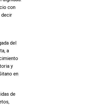
ncio con
 decir
gada del
ta, a
ocimiento
oria y
Gitano en
didas de
etos,