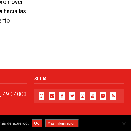
 promover
a hacia las
ento
SOCIAL
, 49 04003
stás de acuerdo.
Ok
Más información