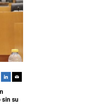
in
 sin su