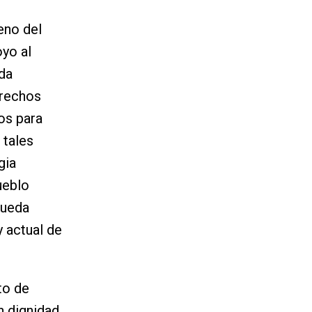
eno del
yo al
ada
erechos
os para
 tales
gia
ueblo
queda
y actual de
to de
n dignidad.