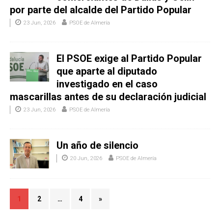
por parte del alcalde del Partido Popular
23 Jun, 2026
PSOE de Almería
El PSOE exige al Partido Popular
que aparte al diputado
investigado en el caso
mascarillas antes de su declaración judicial
23 Jun, 2026
PSOE de Almería
Un año de silencio
20 Jun, 2026
PSOE de Almería
1
2
…
4
»