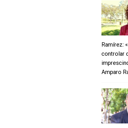
Ramírez: «
controlar 
imprescind
Amparo Ra