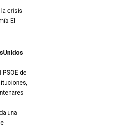
la crisis
mía El
sUnidos
el PSOE de
ituciones,
entenares
da una
ue