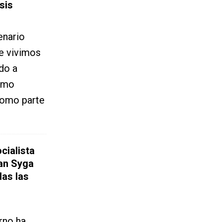
sis
enario
e vivimos
do a
como
como parte
cialista
lan Syga
das las
rno ha