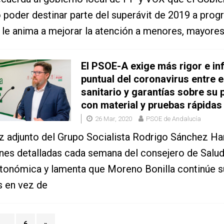
 poder destinar parte del superávit de 2019 a pro
y le anima a mejorar la atención a menores, mayore
El PSOE-A exige más rigor e i
puntual del coronavirus entre e
sanitario y garantías sobre su 
con material y pruebas rápidas
26 Mar, 2020
PSOE de Andalucía
z adjunto del Grupo Socialista Rodrigo Sánchez H
nes detalladas cada semana del consejero de Salud
tonómica y lamenta que Moreno Bonilla continúe s
s en vez de
…
6
»