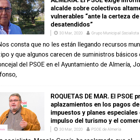
alcalde sobre colectivos altam
vulnerables “ante la certeza de
desatendidos”
30 Mar, 2020
Grupo Municipal Socialista
Nos consta que no les están llegando recursos mun
tipo y que algunos carecen de suministros básicos
oncejal del PSOE en el Ayuntamiento de Almería, J
fonso,
ROQUETAS DE MAR. El PSOE p
aplazamientos en los pagos de
impuestos y planes especiales
impulso del turismo y el comerc
30 Mar, 2020
PSOE de Almería