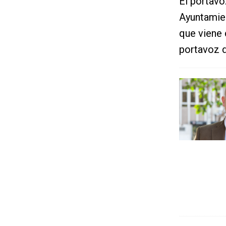
El portavo
Ayuntamien
que viene 
portavoz 