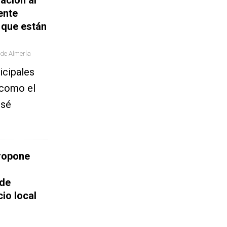
ente
 que están
 de Almería
icipales
 como el
osé
ropone
 de
io local