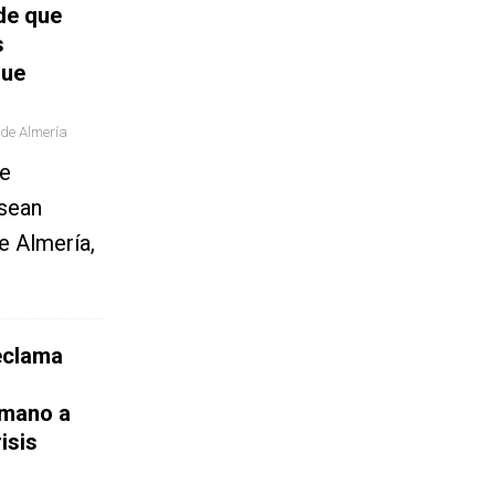
de que
s
que
 de Almería
be
 sean
e Almería,
eclama
 mano a
isis