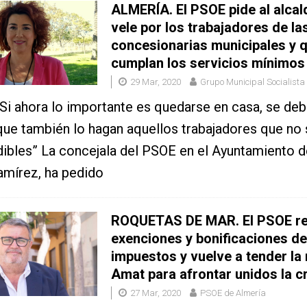
ALMERÍA. El PSOE pide al alcal
vele por los trabajadores de la
concesionarias municipales y 
cumplan los servicios mínimos
29 Mar, 2020
Grupo Municipal Socialista
Si ahora lo importante es quedarse en casa, se de
que también lo hagan aquellos trabajadores que no
ibles” La concejala del PSOE en el Ayuntamiento d
mírez, ha pedido
ROQUETAS DE MAR. El PSOE r
exenciones y bonificaciones de
impuestos y vuelve a tender la
Amat para afrontar unidos la cr
27 Mar, 2020
PSOE de Almería