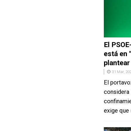
El PSOE-
está en 
plantear
31 Mar, 20
El portavo
considera 
confinamie
exige que 