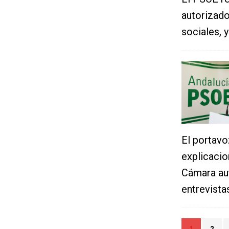
autorizado
sociales, 
El portavo
explicacio
Cámara au
entrevista
1
2