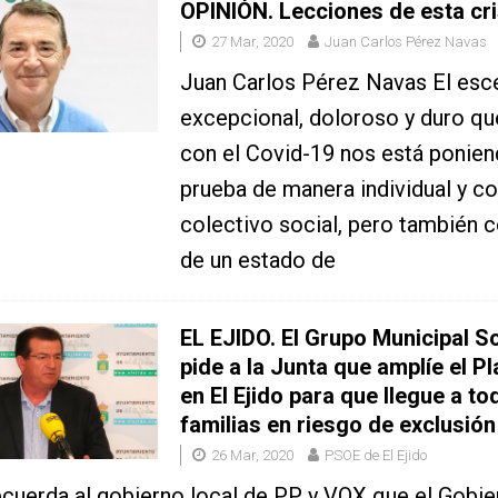
OPINIÓN. Lecciones de esta cri
27 Mar, 2020
Juan Carlos Pérez Navas
Juan Carlos Pérez Navas El esc
excepcional, doloroso y duro qu
con el Covid-19 nos está ponien
prueba de manera individual y 
colectivo social, pero también 
de un estado de
EL EJIDO. El Grupo Municipal So
pide a la Junta que amplíe el P
en El Ejido para que llegue a to
familias en riesgo de exclusión
26 Mar, 2020
PSOE de El Ejido
cuerda al gobierno local de PP y VOX que el Gobie