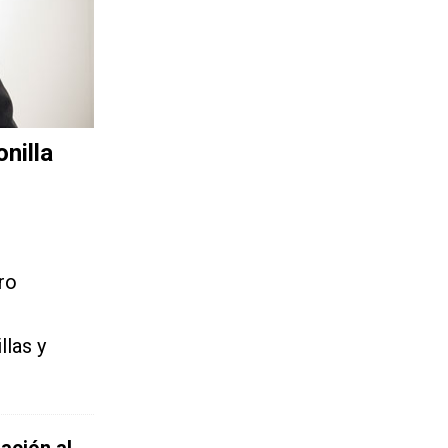
nilla
ro
llas y
ación al