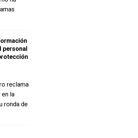
gramas
s
nformación
l personal
protección
aro reclama
 en la
u ronda de