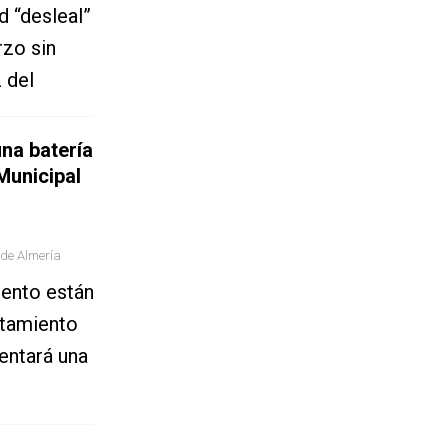
d “desleal”
rzo sin
 del
na batería
Municipal
 de Almería
iento están
ntamiento
entará una