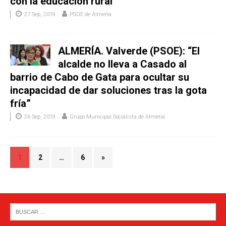
con la educación rural”
27 Sep, 2019
PSOE de Almería
ALMERÍA. Valverde (PSOE): “El
alcalde no lleva a Casado al
barrio de Cabo de Gata para ocultar su
incapacidad de dar soluciones tras la gota
fría”
26 Sep, 2019
Grupo Municipal Socialista de Almería
1
2
…
6
»