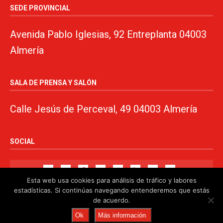
SEDE PROVINCIAL
Avenida Pablo Iglesias, 92 Entreplanta 04003
Almería
SALA DE PRENSA Y SALÓN
Calle Jesús de Perceval, 49 04003 Almería
SOCIAL
Esta web usa cookies para análisis de tráfico y labores
estadísticas. Si continúas navegando entenderemos que estás
de acuerdo.
© 2024. PSOE de Almería · 950750000 ·
www.psoealmeria.com
·
Ok
Más información
psoe@psoe-almeria.com
·
Aviso legal