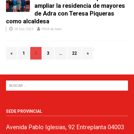
ampliar la residencia de mayores
de Adra con Teresa Piqueras
como alcaldesa
28 Ene, 2023
PSOE de Adra
«
1
2
3
…
22
»
SEDE PROVINCIAL
Avenida Pablo Iglesias, 92 Entreplanta 04003