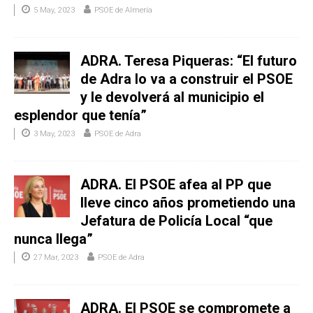
5 May, 2023
PSOE de Almería
ADRA. Teresa Piqueras: “El futuro
de Adra lo va a construir el PSOE
y le devolverá al municipio el
esplendor que tenía”
3 May, 2023
PSOE de Adra
ADRA. El PSOE afea al PP que
lleve cinco años prometiendo una
Jefatura de Policía Local “que
nunca llega”
27 Mar, 2023
PSOE de Adra
ADRA. El PSOE se compromete a