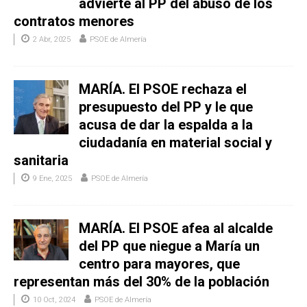
advierte al PP del abuso de los
contratos menores
2 Abr, 2025
PSOE de Almería
MARÍA. El PSOE rechaza el
presupuesto del PP y le que
acusa de dar la espalda a la
ciudadanía en material social y
sanitaria
9 Ene, 2025
PSOE de Almería
MARÍA. El PSOE afea al alcalde
del PP que niegue a María un
centro para mayores, que
representan más del 30% de la población
10 Oct, 2024
PSOE de Almería