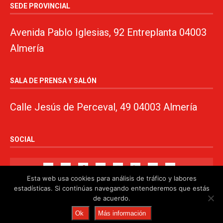
SEDE PROVINCIAL
Avenida Pablo Iglesias, 92 Entreplanta 04003
Almería
SALA DE PRENSA Y SALÓN
Calle Jesús de Perceval, 49 04003 Almería
SOCIAL
Esta web usa cookies para análisis de tráfico y labores
estadísticas. Si continúas navegando entenderemos que estás
de acuerdo.
© 2024. PSOE de Almería · 950750000 ·
www.psoealmeria.com
·
Ok
Más información
psoe@psoe-almeria.com
·
Aviso legal