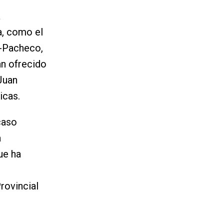
a
a, como el
z-Pacheco,
an ofrecido
Juan
icas.
caso
a
ue ha
rovincial