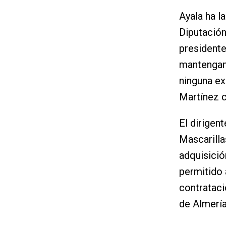
Ayala ha l
Diputación
president
mantengan 
ninguna ex
Martínez 
El dirigen
Mascarilla
adquisició
permitido 
contrataci
de Almería