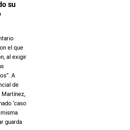
do su
o
ntario
on el que
, al exigir
as
os”. A
ncial de
 Martínez,
nado ‘caso
a misma
ar guarda