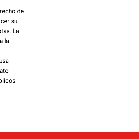
erecho de
rcer su
tas. La
a la
ausa
rato
blicos