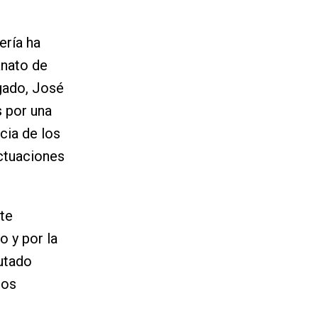
ería ha
anato de
gado, José
s por una
cia de los
ctuaciones
te
o y por la
putado
ros