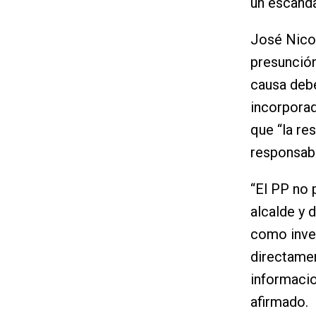
un escanda
José Nicol
presunción
causa deb
incorporad
que “la re
responsabi
“El PP no 
alcalde y 
como inve
directame
informacio
afirmado.