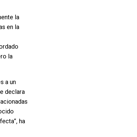
ente la
as en la
cordado
ro la
s a un
ue declara
lacionadas
ocido
fecta”, ha