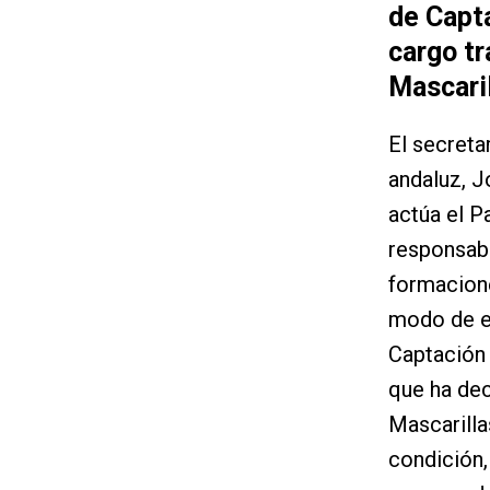
de Capt
cargo tr
Mascaril
El secreta
andaluz, J
actúa el P
responsabi
formacione
modo de ej
Captación 
que ha dec
Mascarilla
condición,