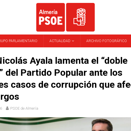
RUPO PARLAMENTARIO
ACTUALIDAD
ARCHIVO FOTOGRÁFICO
icolás Ayala lamenta el “doble
” del Partido Popular ante los
es casos de corrupción que afe
argos
26
PSOE de Almería