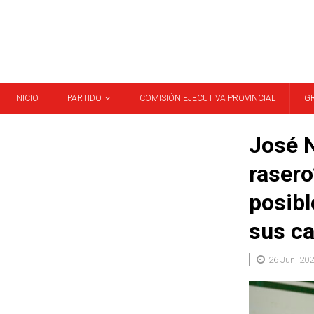
INICIO
PARTIDO
COMISIÓN EJECUTIVA PROVINCIAL
G
José N
rasero
posibl
sus c
26 Jun, 20