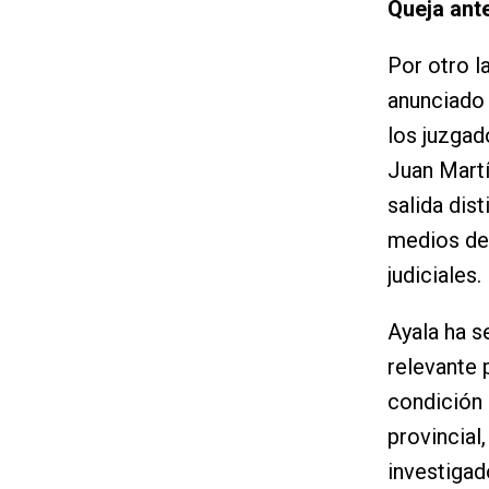
Queja ant
Por otro l
anunciado 
los juzgad
Juan Martí
salida dis
medios de
judiciales.
Ayala ha s
relevante 
condición 
provincial
investigad