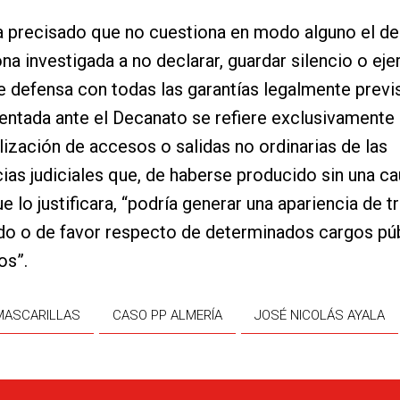
a precisado que no cuestiona en modo alguno el d
na investigada a no declarar, guardar silencio o eje
 defensa con todas las garantías legalmente previs
entada ante el Decanato se refiere exclusivamente 
ilización de accesos o salidas no ordinarias de las
as judiciales que, de haberse producido sin una c
e lo justificara, “podría generar una apariencia de t
do o de favor respecto de determinados cargos pú
os”.
MASCARILLAS
CASO PP ALMERÍA
JOSÉ NICOLÁS AYALA