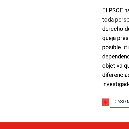
El PSOE h
toda perso
derecho de
queja pres
posible ut
dependenci
objetiva qu
diferencia
investigad
CASO 