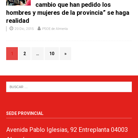
cambio que han pedido los
hombres y mujeres de la provincia” se haga
realidad
20 Dic, 2015
PSOE de Almería
1
2
…
10
»
SEDE PROVINCIAL
Avenida Pablo Iglesias, 92 Entreplanta 04003