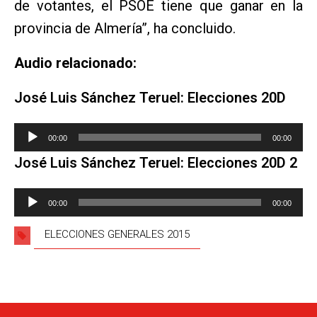
de votantes, el PSOE tiene que ganar en la
provincia de Almería”, ha concluido.
Audio relacionado:
José Luis Sánchez Teruel: Elecciones 20D
Reproductor
00:00
00:00
de
José Luis Sánchez Teruel: Elecciones 20D 2
audio
Reproductor
00:00
00:00
de
audio
ELECCIONES GENERALES 2015