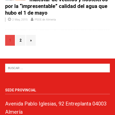
por la “impresentable” calidad del agua que
hubo el 1 de mayo
2 May, 2015
PSOE de Almería
1
2
»
SEDE PROVINCIAL
Avenida Pablo Iglesias, 92 Entreplanta 04003
Almería