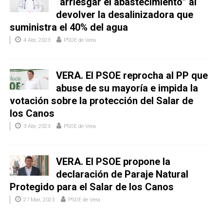
“arriesgar el abastecimiento” al
devolver la desalinizadora que
suministra el 40% del agua
4 Abr, 2023
PSOE de Vera
VERA. El PSOE reprocha al PP que
abuse de su mayoría e impida la
votación sobre la protección del Salar de
los Canos
3 Abr, 2023
PSOE de Vera
VERA. El PSOE propone la
declaración de Paraje Natural
Protegido para el Salar de los Canos
27 Mar, 2023
PSOE de Vera