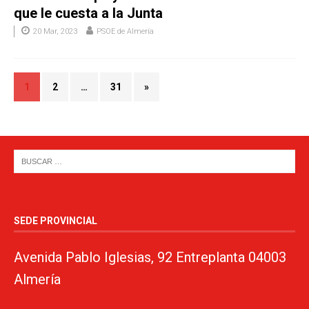
que le cuesta a la Junta
20 Mar, 2023
PSOE de Almería
1
2
…
31
»
SEDE PROVINCIAL
Avenida Pablo Iglesias, 92 Entreplanta 04003
Almería