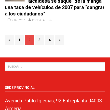
alcaldesa se saque “de la manga”
una tasa de vehículos de 2007 para “sangrar
a los ciudadanos”
7 Dic, 2016
PSOE de Almería
«
1
2
3
4
»
SEDE PROVINCIAL
Avenida Pablo Iglesias, 92 Entreplanta 04003
Almería