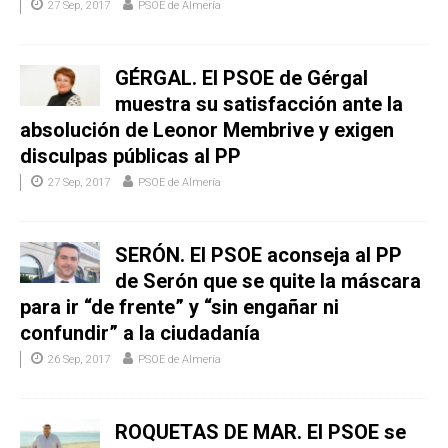
27 Sep, 2017
PSOE de Almería
GÉRGAL. El PSOE de Gérgal
muestra su satisfacción ante la
absolución de Leonor Membrive y exigen
disculpas públicas al PP
27 Sep, 2017
PSOE de Almería
SERÓN. El PSOE aconseja al PP
de Serón que se quite la máscara
para ir “de frente” y “sin engañar ni
confundir” a la ciudadanía
26 Sep, 2017
PSOE de Almería
ROQUETAS DE MAR. El PSOE se