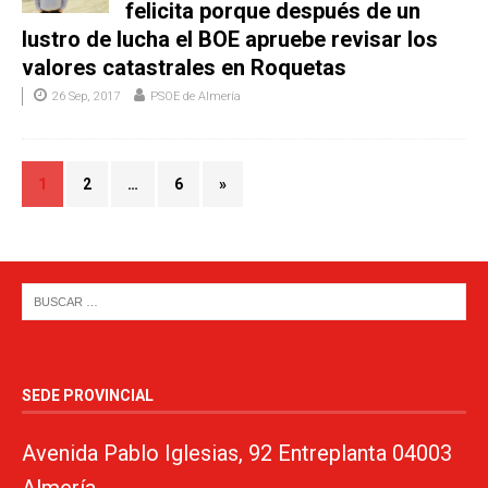
felicita porque después de un
lustro de lucha el BOE apruebe revisar los
valores catastrales en Roquetas
26 Sep, 2017
PSOE de Almería
1
2
…
6
»
SEDE PROVINCIAL
Avenida Pablo Iglesias, 92 Entreplanta 04003
Almería