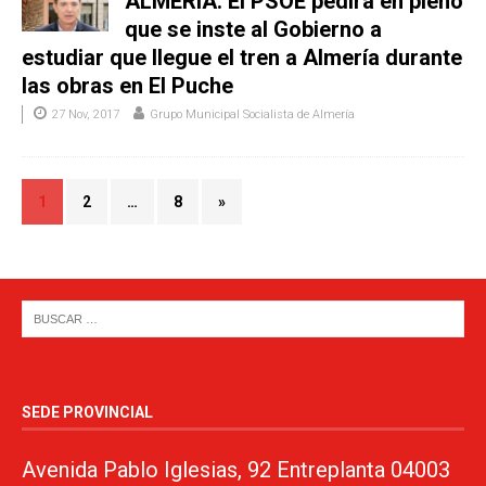
ALMERÍA. El PSOE pedirá en pleno
que se inste al Gobierno a
estudiar que llegue el tren a Almería durante
las obras en El Puche
27 Nov, 2017
Grupo Municipal Socialista de Almería
1
2
…
8
»
SEDE PROVINCIAL
Avenida Pablo Iglesias, 92 Entreplanta 04003