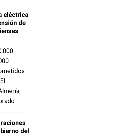
a eléctrica
ensión de
rienses
0.000
.000
rometidos
El
Almería,
lorado
araciones
obierno del