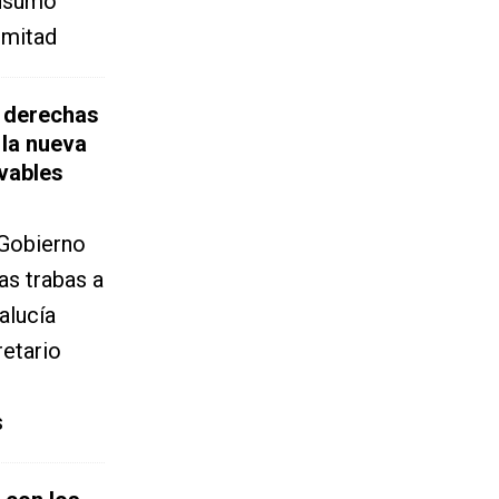
onsumo
 mitad
s derechas
 la nueva
vables
 Gobierno
s trabas a
alucía
retario
s