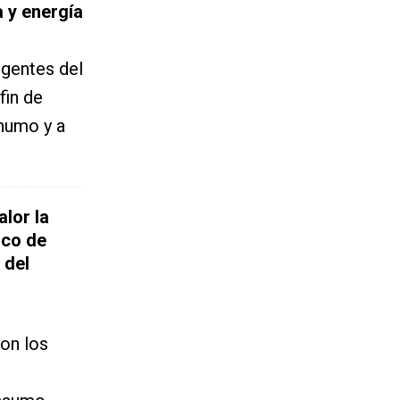
a y energía
igentes del
fin de
 humo y a
lor la
ico de
 del
on los