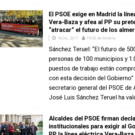
El PSOE exige en Madrid la líne
Vera-Baza y afea al PP su pret
“atracar” el futuro de los alme
18 Dic, 2017
PSOE de Almería
Sánchez Teruel: “El futuro de 50
personas de 100 municipios y 1
puestos de trabajo están comp
con esta decisión del Gobierno” 
secretario general del PSOE de 
José Luis Sánchez Teruel ha va
Alcaldes del PSOE firman decl
institucionales para exigir al G
PP la línea eléctrica Vera-Baza