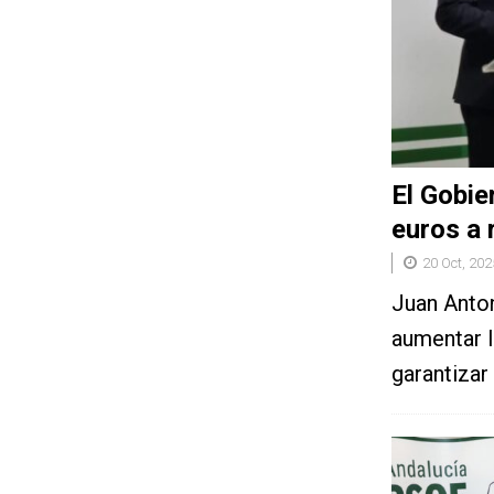
El Gobie
euros a 
20 Oct, 202
Juan Anton
aumentar l
garantizar