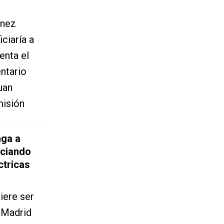
énez
iciaría a
enta el
ntario
uan
misión
nga a
nciando
ctricas
iere ser
n Madrid