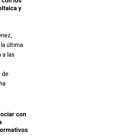
 con los
ltaica y
énez,
la última
 a las
E de
ha
gociar con
a
normativos