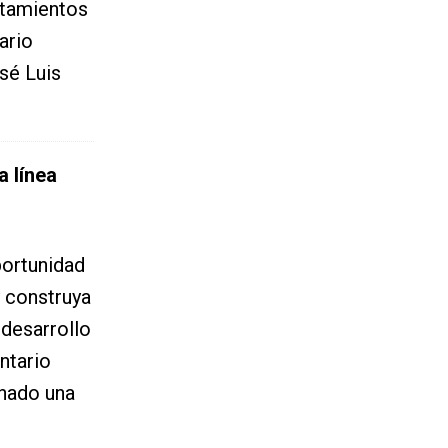
untamientos
ario
sé Luis
a línea
portunidad
y construya
l desarrollo
ntario
enado una