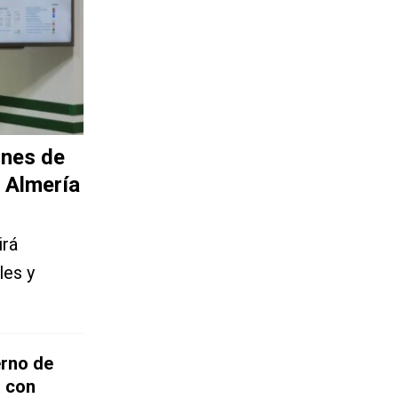
ones de
e Almería
irá
les y
erno de
a con