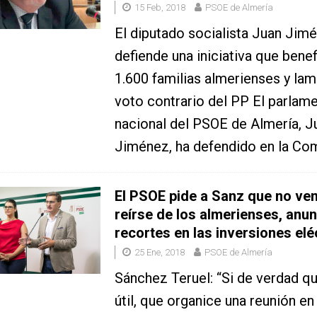
15 Feb, 2018
PSOE de Almería
El diputado socialista Juan Jim
defiende una iniciativa que benef
1.600 familias almerienses y lam
voto contrario del PP El parlame
nacional del PSOE de Almería, J
Jiménez, ha defendido en la Co
El PSOE pide a Sanz que no ve
reírse de los almerienses, anu
recortes en las inversiones elé
25 Ene, 2018
PSOE de Almería
Sánchez Teruel: “Si de verdad qu
útil, que organice una reunión e