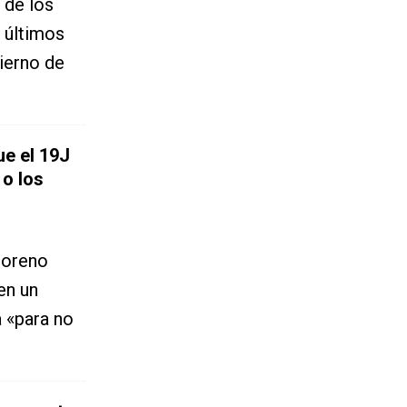
 de los
s últimos
ierno de
ue el 19J
 o los
Moreno
en un
a «para no