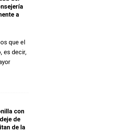
onsejería
mente a
os que el
 es decir,
ayor
nilla con
«deje de
tan de la