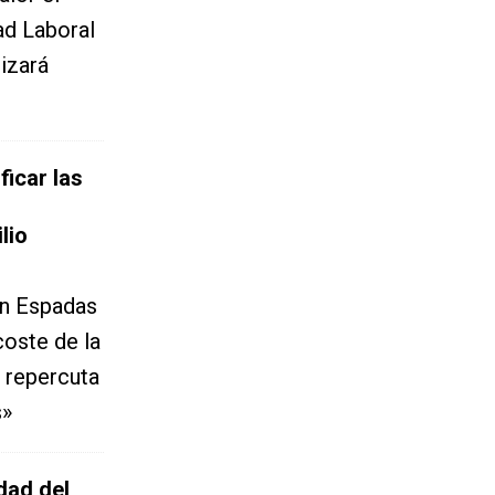
d Laboral
izará
icar las
lio
an Espadas
oste de la
e repercuta
s»
dad del