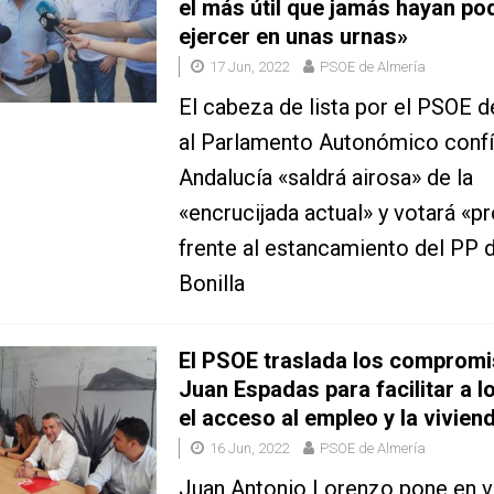
el más útil que jamás hayan po
ejercer en unas urnas»
17 Jun, 2022
PSOE de Almería
El cabeza de lista por el PSOE d
al Parlamento Autonómico confí
Andalucía «saldrá airosa» de la
«encrucijada actual» y votará «p
frente al estancamiento del PP
Bonilla
El PSOE traslada los comprom
Juan Espadas para facilitar a l
el acceso al empleo y la vivien
16 Jun, 2022
PSOE de Almería
Juan Antonio Lorenzo pone en va