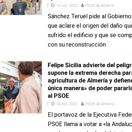
14 Jun, 2022
PSOE de Almería
Sánchez Teruel pide al Gobierno
que aclare el origen del daño qu
sufrido el edificio y que se co
con su reconstrucción
Felipe Sicilia advierte del pelig
supone la extrema derecha par
agricultura de Almería y defien
única manera» de poder pararla
al PSOE
14 Jun, 2022
PSOE de Almería
El portavoz de la Ejecutiva Feder
PSOE llama a votar a «la Andalucí