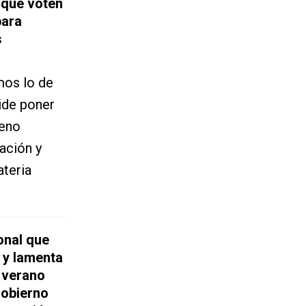
 que voten
para
s
mos lo de
ide poner
reno
cación y
teria
onal que
 y lamenta
l verano
Gobierno