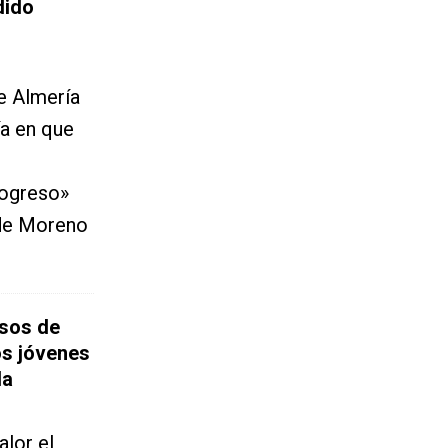
dido
e Almería
a en que
rogreso»
 de Moreno
isos de
os jóvenes
da
lor el