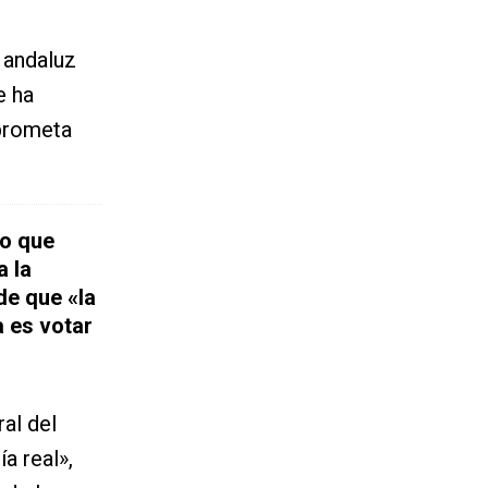
 andaluz
e ha
mprometa
ro que
a la
de que «la
 es votar
al del
a real»,