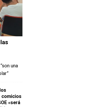
las
 “son una
lar”
los
s comicios
SOE «será