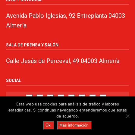
Avenida Pablo Iglesias, 92 Entreplanta 04003
Almería
SALA DE PRENSA Y SALÓN
Calle Jesús de Perceval, 49 04003 Almería
SOCIAL
Esta web usa cookies para análisis de tráfico y labores
estadísticas. Si continúas navegando entenderemos que estás
de acuerdo.
© 2024. PSOE de Almería · 950750000 ·
www.psoealmeria.com
·
Ok
Más información
psoe@psoe-almeria.com
·
Aviso legal