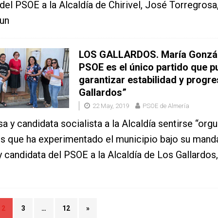
del PSOE a la Alcaldía de Chirivel, José Torregrosa
 un
LOS GALLARDOS. María Gonzále
PSOE es el único partido que 
garantizar estabilidad y progr
Gallardos”
22 May, 2019
PSOE de Almería
a y candidata socialista a la Alcaldía sentirse “orgu
s que ha experimentado el municipio bajo su mand
y candidata del PSOE a la Alcaldía de Los Gallardos
2
3
…
12
»