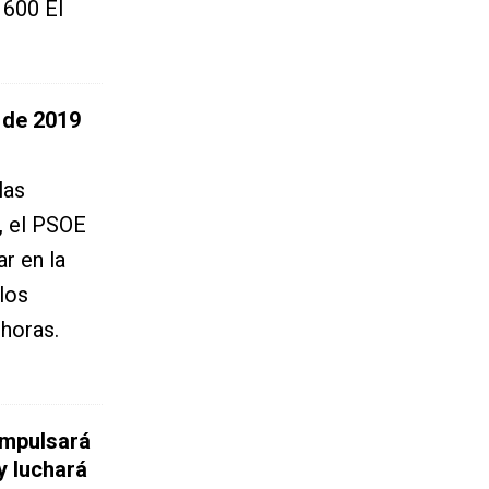
 600 El
 de 2019
las
, el PSOE
r en la
los
 horas.
impulsará
 y luchará