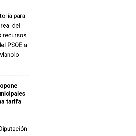
toría para
real del
s recursos
del PSOE a
 Manolo
ropone
nicipales
a tarifa
Diputación