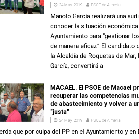
24 May, 2019
PSOE de Almería
Manolo García realizará una audi
conocer la situación económica 
Ayuntamiento para “gestionar lo
de manera eficaz” El candidato 
la Alcaldía de Roquetas de Mar,
García, convertirá a
MACAEL. El PSOE de Macael p
recuperar las competencias mu
de abastecimiento y volver a un
“justa”
24 May, 2019
PSOE de Almería
erda que por culpa del PP en el Ayuntamiento y en 