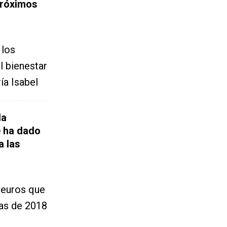
próximos
 los
l bienestar
ía Isabel
la
e ha dado
a las
e euros que
das de 2018