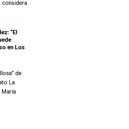
, considera
z: “El
puede
eso en Los
llosa” de
ato La
, María