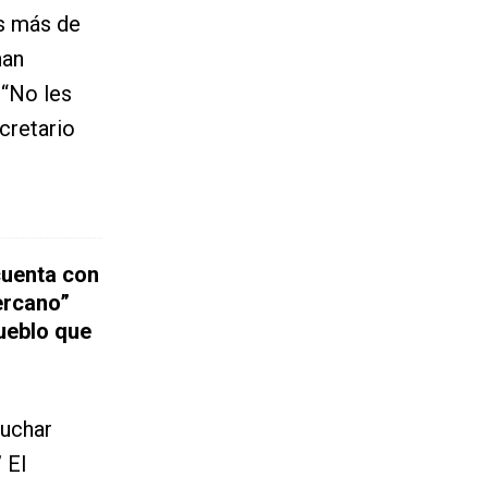
s más de
han
 “No les
ecretario
cuenta con
ercano”
ueblo que
luchar
 El