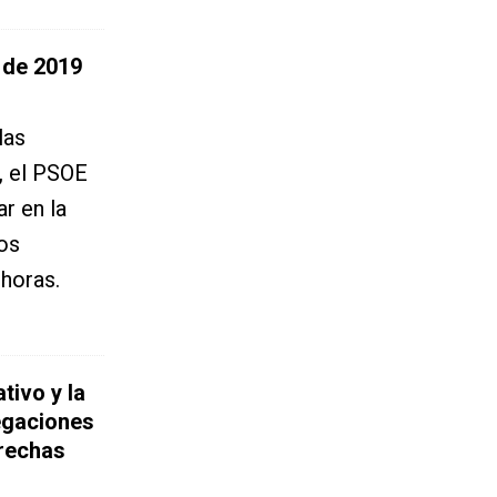
 de 2019
las
, el PSOE
r en la
los
 horas.
tivo y la
egaciones
erechas