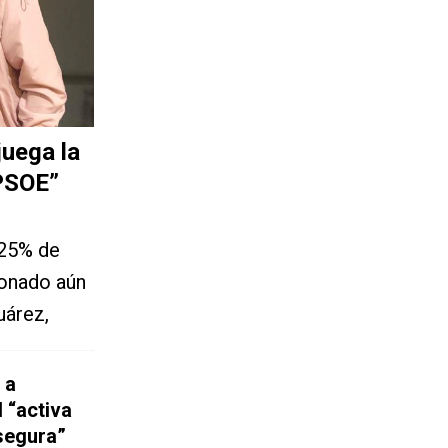
uega la
 PSOE”
 25% de
ionado aún
uárez,
 a
 “activa
 segura”