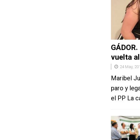
GÁDOR. M
vuelta a
24 May, 20
Maribel Ju
paro y leg
el PP La c