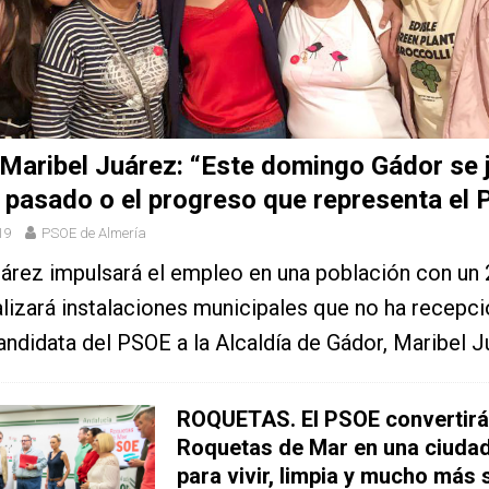
aribel Juárez: “Este domingo Gádor se j
l pasado o el progreso que representa el
19
PSOE de Almería
árez impulsará el empleo en una población con un
alizará instalaciones municipales que no ha recepc
andidata del PSOE a la Alcaldía de Gádor, Maribel J
ROQUETAS. El PSOE convertirá
Roquetas de Mar en una ciudad
para vivir, limpia y mucho más