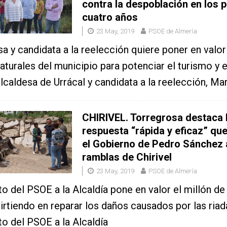
contra la despoblación en los 
cuatro años
23 May, 2019
PSOE de Almería
sa y candidata a la reelección quiere poner en valor
aturales del municipio para potenciar el turismo y e
alcaldesa de Urrácal y candidata a la reelección, Mar
CHIRIVEL. Torregrosa destaca 
respuesta “rápida y eficaz” qu
el Gobierno de Pedro Sánchez 
ramblas de Chirivel
23 May, 2019
PSOE de Almería
to del PSOE a la Alcaldía pone en valor el millón d
virtiendo en reparar los daños causados por las ria
to del PSOE a la Alcaldía