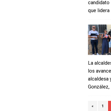
candidato 
que lidera
La alcaldes
los avance
alcaldesa 
González,
«
1