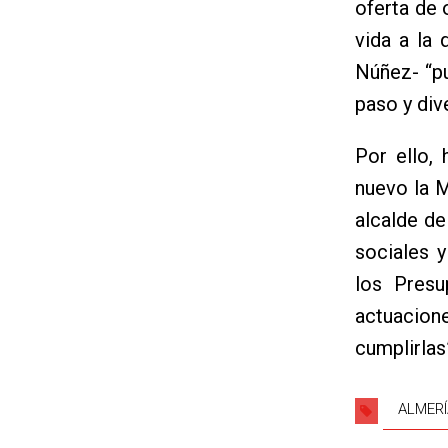
oferta de 
vida a la
Núñez- “p
paso y div
Por ello,
nuevo la M
alcalde de
sociales y
los Presu
actuacion
cumplirlas
ALMERÍ