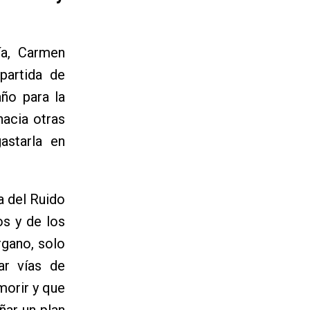
ía, Carmen
partida de
ño para la
hacia otras
astarla en
a del Ruido
os y de los
rgano, solo
ar vías de
morir y que
ñar un plan