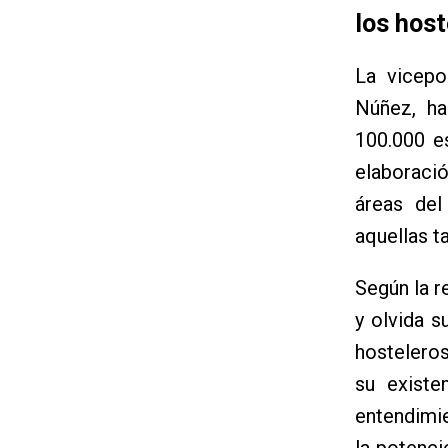
los host
La vicepo
Núñez, ha
100.000 e
elaboració
áreas del
aquellas t
Según la r
y olvida s
hosteleros
su existe
entendimie
la potenci