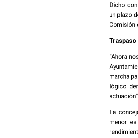
Dicho con
un plazo d
Comisión d
Traspaso 
“Ahora nos
Ayuntamie
marcha par
lógico de
actuación”
La concej
menor es 
rendimien