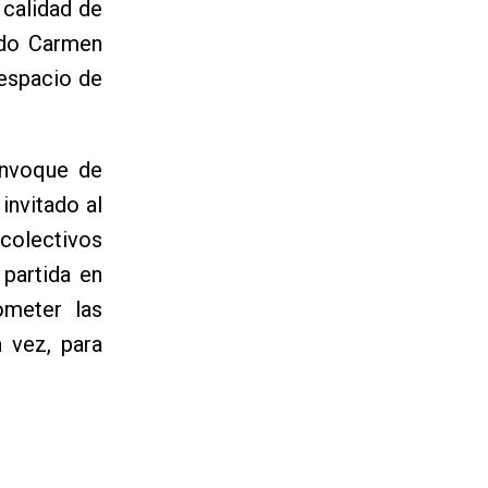
 calidad de
ado Carmen
 espacio de
onvoque de
invitado al
 colectivos
 partida en
ometer las
a vez, para