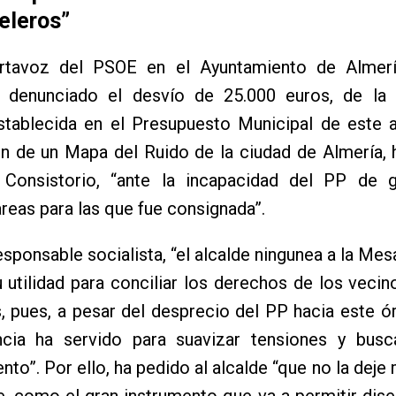
eleros”
rtavoz del PSOE en el Ayuntamiento de Almer
 denunciado el desvío de 25.000 euros, de la 
stablecida en el Presupuesto Municipal de este a
n de un Mapa del Ruido de la ciudad de Almería, 
 Consistorio, “ante la incapacidad del PP de g
areas para las que fue consignada”.
esponsable socialista, “el alcalde ningunea a la Mes
u utilidad para conciliar los derechos de los vecin
, pues, a pesar del desprecio del PP hacia este ó
ncia ha servido para suavizar tensiones y busc
nto”. Por ello, ha pedido al alcalde “que no la deje 
e, como el gran instrumento que va a permitir dise