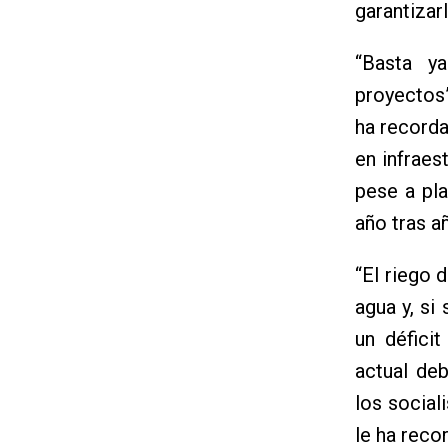
garantizar
“Basta y
proyectos”
ha record
en infraes
pese a pl
año tras a
“El riego
agua y, si
un défici
actual deb
los social
le ha reco