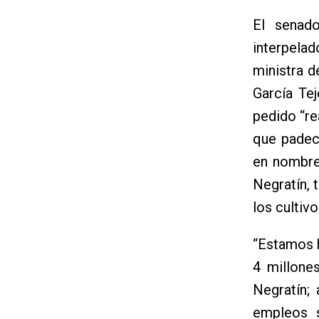
El senad
interpela
ministra d
García Tej
pedido “re
que padec
en nombre
Negratín, 
los cultiv
“Estamos h
4 millone
Negratín;
empleos s