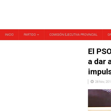
INICIO
PARTIDO
COMISIÓN EJECUTIVA PROVINCIAL
G
El PSO
a dar 
impuls
28 Nov, 201