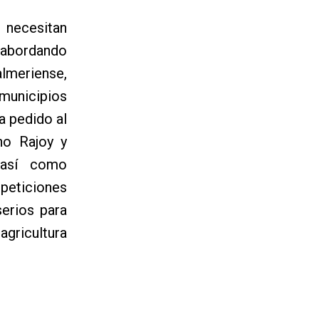
 necesitan
 abordando
lmeriense,
 municipios
a pedido al
ano Rajoy y
 así como
 peticiones
erios para
gricultura