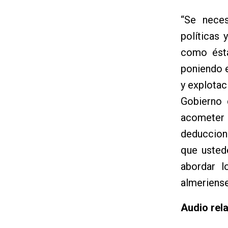
“Se neces
políticas
como ésta
poniendo e
y explotac
Gobierno 
acometer
deduccione
que usted
abordar l
almeriense
Audio rel