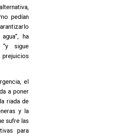
lternativa,
omo pedían
arantizarlo
 agua”, ha
 “y sigue
 prejuicios
gencia, el
eda a poner
a riada de
neras y la
e sufre las
tivas para