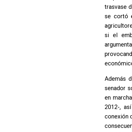
trasvase d
se cortó 
agricultor
si el emb
argument
provocando
económico
Además de
senador s
en marcha
2012-, as
conexión d
consecuen