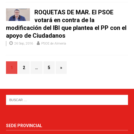
ROQUETAS DE MAR. El PSOE
votará en contra de la
modificación del IBI que plantea el PP con el
apoyo de Ciudadanos
26 Sep, 2016
PSOE de Almería
1
2
…
5
»
SEDE PROVINCIAL