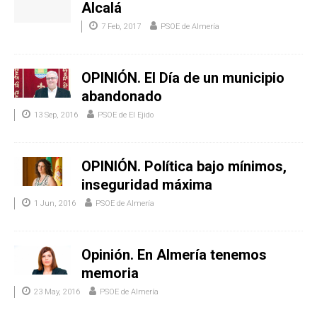
Alcalá
7 Feb, 2017
PSOE de Almería
OPINIÓN. El Día de un municipio
abandonado
13 Sep, 2016
PSOE de El Ejido
OPINIÓN. Política bajo mínimos,
inseguridad máxima
1 Jun, 2016
PSOE de Almería
Opinión. En Almería tenemos
memoria
23 May, 2016
PSOE de Almería