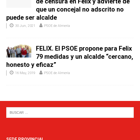
de censura en Felix y advierte de
que un concejal no adscrito no
puede ser alcalde
30 Jun, 2021
PSOE de Almería
FELIX. El PSOE propone para Felix
79 medidas y un alcalde “cercano,
honesto y eficaz”
16 May, 2019
PSOE de Almería
SEDE PROVINCIAL