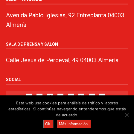
Avenida Pablo Iglesias, 92 Entreplanta 04003
Almería
SALA DE PRENSA Y SALÓN
Calle Jesús de Perceval, 49 04003 Almería
SOCIAL
Esta web usa cookies para análisis de tráfico y labores
estadísticas. Si continúas navegando entenderemos que estás
de acuerdo.
© 2024. PSOE de Almería · 950750000 ·
www.psoealmeria.com
·
Ok
Más información
psoe@psoe-almeria.com
·
Aviso legal