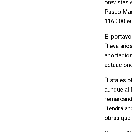
previstas 
Paseo Marí
116.000 eu
El portavo
“lleva año
aportación
actuacione
“Esta es o
aunque al 
remarcando
“tendrá aho
obras que 