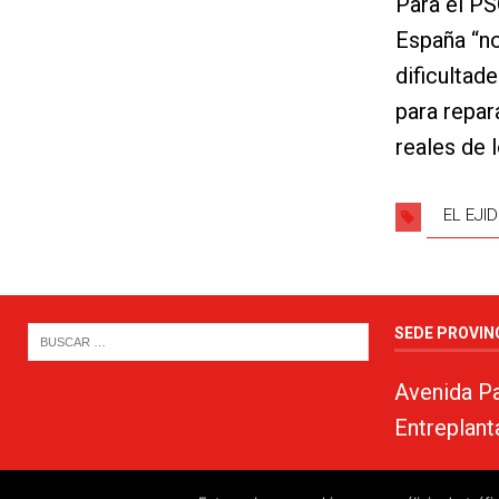
Para el PS
España “no
dificultad
para repar
reales de 
EL EJI
SEDE PROVIN
Avenida Pa
Entreplant