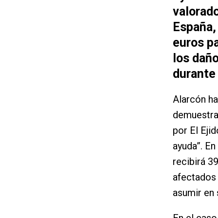
valorado
España, 
euros pa
los daño
durante 
Alarcón h
demuestra
por El Eji
ayuda”. En
recibirá 3
afectados 
asumir en 
En el caso