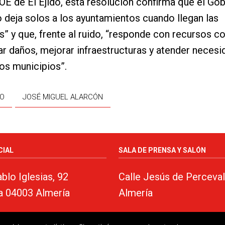
OE de El Ejido, esta resolución confirma que el Go
 deja solos a los ayuntamientos cuando llegan las
es” y que, frente al ruido, “responde con recursos c
ar daños, mejorar infraestructuras y atender neces
los municipios”.
DO
JOSÉ MIGUEL ALARCÓN
CIAL
SALA DE PRENSA Y SALÓN
blo Iglesias, 92
Calle Jesús de Perceval
a 04003 Almería
Almería