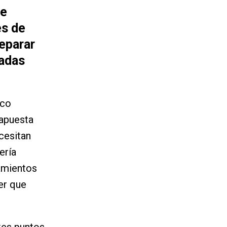
de
es de
reparar
radas
ico
 apuesta
cesitan
ería
tamientos
er que
ntes puntos