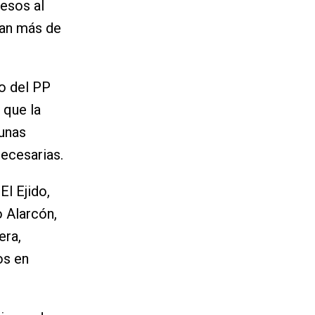
esos al
lan más de
o del PP
 que la
 unas
necesarias.
l Ejido,
o Alarcón,
era,
os en