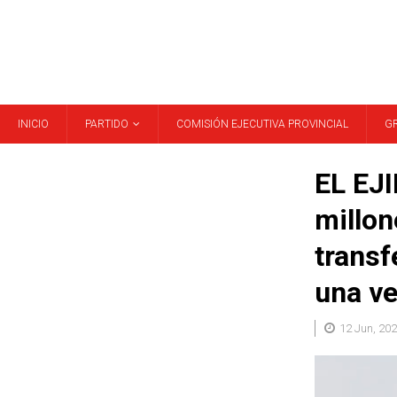
INICIO
PARTIDO
COMISIÓN EJECUTIVA PROVINCIAL
G
EL EJI
millon
transf
una ve
12 Jun, 20