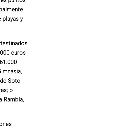
ipalmente
 playas y
 destinados
.000 euros
361.000
Gimnasia,
 de Soto
as; o
a Rambla,
iones