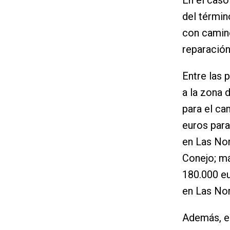
del términ
con camino
reparación
Entre las 
a la zona 
para el ca
euros para
en Las Nor
Conejo; má
180.000 eu
en Las Nor
Además, el