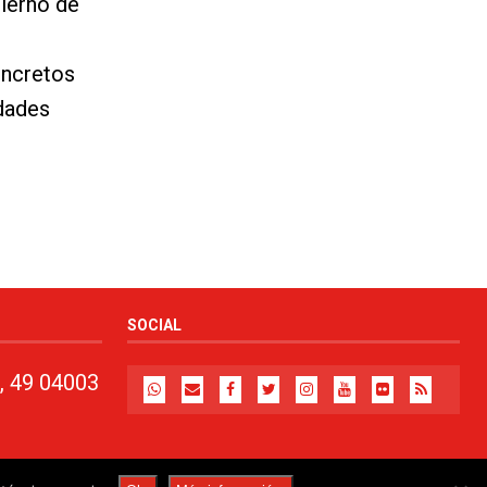
bierno de
oncretos
idades
SOCIAL
, 49 04003