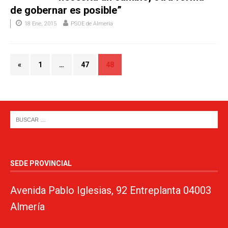
de gobernar es posible”
18 Ene, 2015
PSOE de Almería
«
1
…
47
48
SEDE PROVINCIAL
Avenida Pablo Iglesias, 92 Entreplanta 04003
Almería