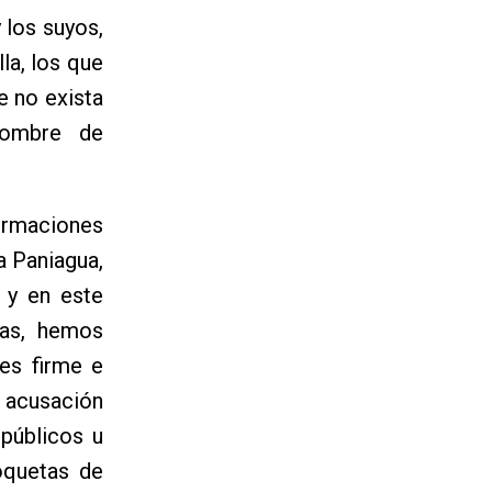
 los suyos,
la, los que
e no exista
nombre de
formaciones
a Paniagua,
 y en este
tas, hemos
es firme e
 acusación
 públicos u
oquetas de