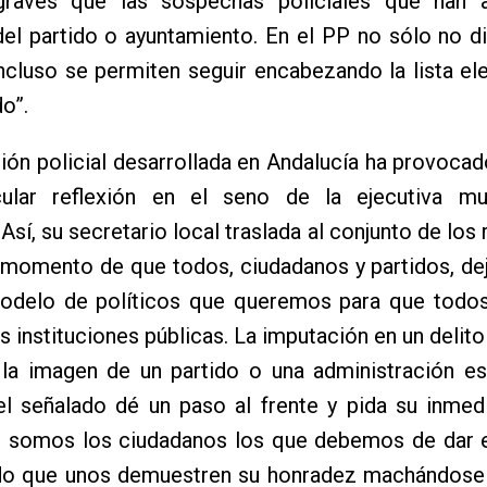
graves que las sospechas policiales que han 
el partido o ayuntamiento. En el PP no sólo no d
ncluso se permiten seguir encabezando la lista el
o”.
ón policial desarrollada en Andalucía ha provocad
cular reflexión en el seno de la ejecutiva mu
Así, su secretario local traslada al conjunto de los
l momento de que todos, ciudadanos y partidos, d
modelo de políticos que queremos para que todos
as instituciones públicas. La imputación en un delit
 la imagen de un partido o una administración es
el señalado dé un paso al frente y pida su inmed
o somos los ciudadanos los que debemos de dar 
do que unos demuestren su honradez machándose 