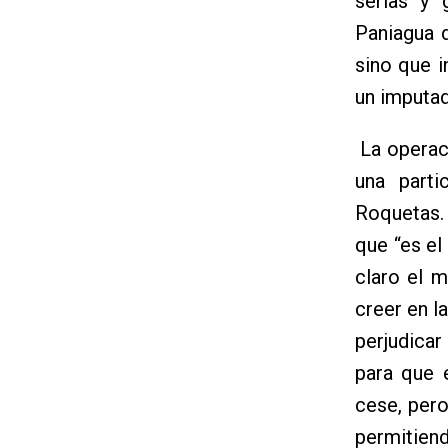
serias y 
Paniagua d
sino que i
un imputad
La operaci
una parti
Roquetas. 
que “es e
claro el 
creer en l
perjudicar
para que 
cese, per
permitien