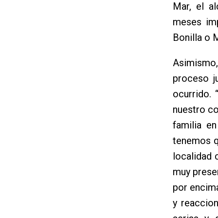
Mar, el a
meses imp
Bonilla o 
Asimismo, 
proceso ju
ocurrido. 
nuestro c
familia e
tenemos q
localidad 
muy presen
por encima
y reaccio