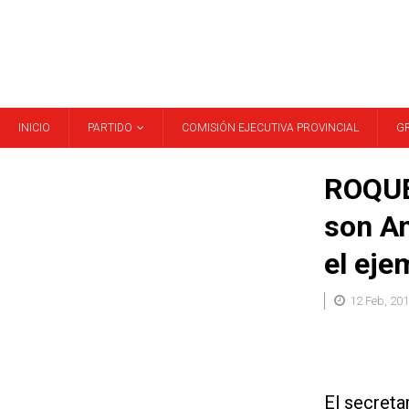
INICIO
PARTIDO
COMISIÓN EJECUTIVA PROVINCIAL
G
ROQUE
son Am
el eje
12 Feb, 20
El secreta