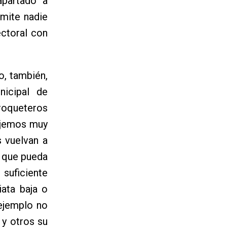
apartado a
imite nadie
ectoral con
o, también,
nicipal de
 roqueteros
ejemos muy
 vuelvan a
o que pueda
 suficiente
iata baja o
ejemplo no
y otros su