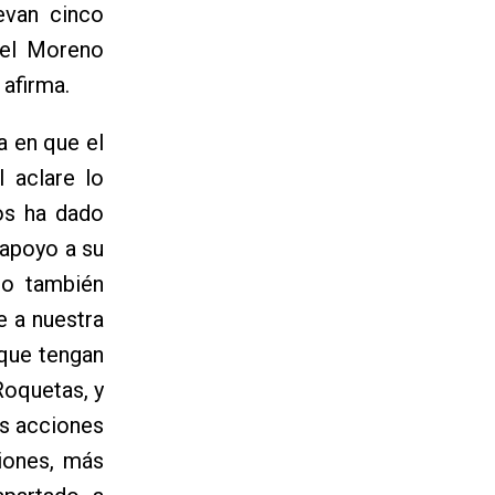
evan cinco
uel Moreno
 afirma.
a en que el
l aclare lo
nos ha dado
apoyo a su
ro también
e a nuestra
 que tengan
Roquetas, y
as acciones
iones, más