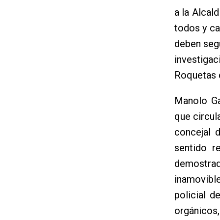
a la Alcal
todos y ca
deben segu
investig
Roquetas 
Manolo Ga
que circul
concejal 
sentido r
demostrad
inamovibl
policial d
orgánicos