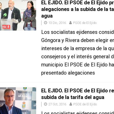
EL EJIDO. El PSOE de El Ejido p
alegaciones a la subida de la ta
agua
13 Dic, 2016
PSOE de El Ejido
Los socialistas ejidenses consi
Góngora y Rivera deben elegir en
intereses de la empresa de la q
consejeros y el interés general d
municipio El PSOE de El Ejido ha
presentado alegaciones
EL EJIDO. El PSOE de El Ejido r
subida de la tarifa del agua
27 Oct, 2016
PSOE de El Ejido
Los socialistas ejidenses consi