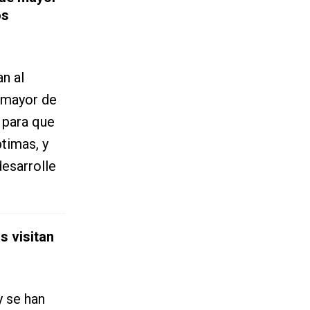
os
an al
 mayor de
s para que
timas, y
desarrolle
s visitan
y se han