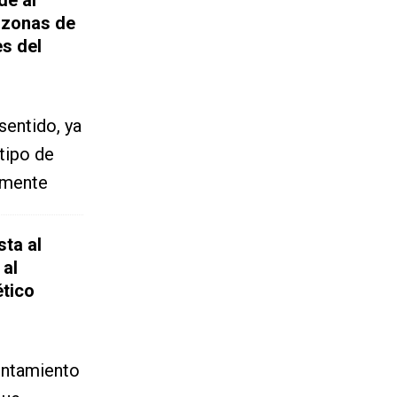
 zonas de
es del
sentido, ya
tipo de
amente
sta al
 al
tico
yuntamiento