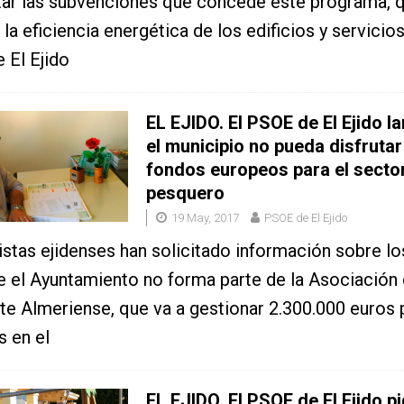
itar las subvenciones que concede este programa, 
 la eficiencia energética de los edificios y servicio
 El Ejido
EL EJIDO. El PSOE de El Ejido 
el municipio no pueda disfrutar
fondos europeos para el secto
pesquero
19 May, 2017
PSOE de El Ejido
istas ejidenses han solicitado información sobre l
e el Ayuntamiento no forma parte de la Asociación d
te Almeriense, que va a gestionar 2.300.000 euros 
s en el
EL EJIDO. El PSOE de El Ejido p