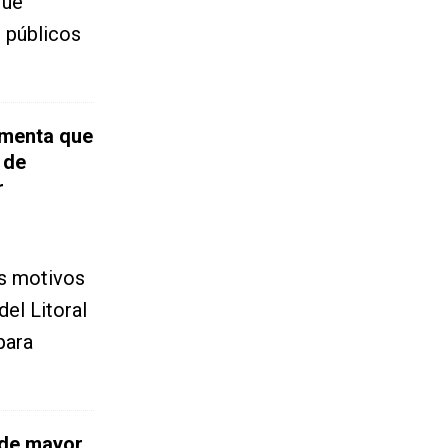
que
s públicos
lamenta que
 de
r
os motivos
el Litoral
para
ide mayor