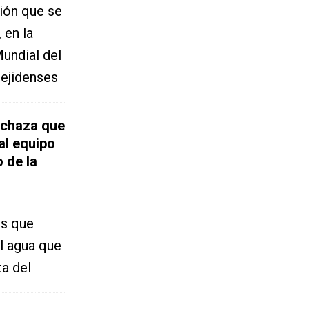
ión que se
 en la
undial del
 ejidenses
rechaza que
al equipo
o de la
es que
el agua que
ta del