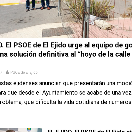
. El PSOE de El Ejido urge al equipo de g
na solución definitiva al “hoyo de la calle
17
PSOE de El Ejido
istas ejidenses anuncian que presentarán una moci
ara que desde el Ayuntamiento se acabe de una vez
roblema, que dificulta la vida cotidiana de numero
EL EJIDO. El PSOE de El Ejido pi