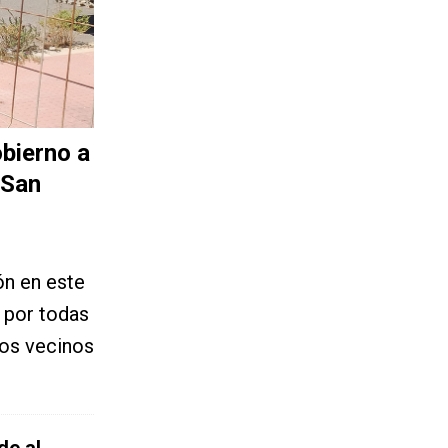
obierno a
 San
ón en este
 por todas
sos vecinos
de al