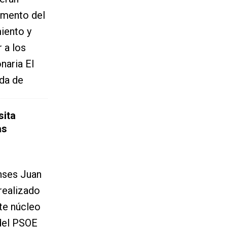
umento del
iento y
 a los
naria El
ida de
sita
as
enses Juan
realizado
te núcleo
 del PSOE