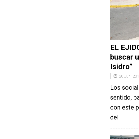
EL EJIDO
buscar u
Isidro”
20 Jun, 20
Los social
sentido, p
con este p
del