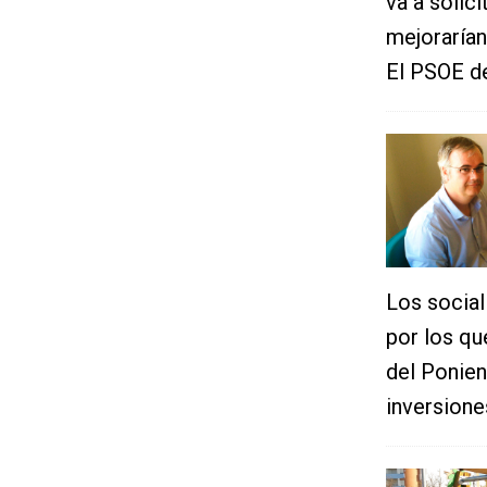
va a solic
mejorarían
El PSOE de
Los social
por los qu
del Ponien
inversione