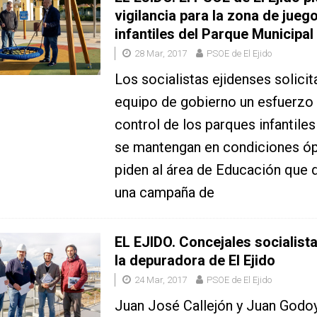
vigilancia para la zona de jueg
infantiles del Parque Municipal
28 Mar, 2017
PSOE de El Ejido
Los socialistas ejidenses solicit
equipo de gobierno un esfuerzo
control de los parques infantile
se mantengan en condiciones óp
piden al área de Educación que 
una campaña de
EL EJIDO. Concejales socialista
la depuradora de El Ejido
24 Mar, 2017
PSOE de El Ejido
Juan José Callejón y Juan Godo