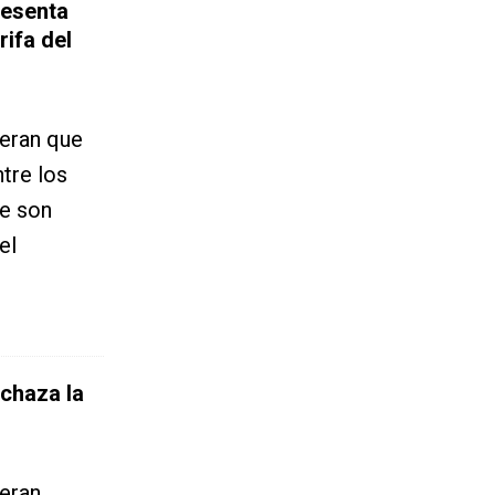
resenta
rifa del
deran que
tre los
ue son
el
echaza la
deran