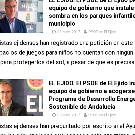
equipo de gobierno que instale
sombra en los parques infantil
municipio
31 May, 2017
PSOE de El Ejido
istas ejidenses han registrado una petición en este 
pacios de juegos para niños no cuentan con ningún 
para protegerlos del sol, a pesar de que es precis
EL EJIDO. El PSOE de El Ejido in
equipo de gobierno a acogerse
Programa de Desarrollo Energé
Sostenible de Andalucía
30 May, 2017
PSOE de El Ejido
istas ejidenses han preguntado por escrito si el A