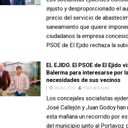
injusto y desproporcionado el a
precio del servicio de abastecim
saneamiento que quiere imponer
ciudadanos la empresa concesio
PSOE de El Ejido rechaza la sub
EL EJIDO. El PSOE de El Ejido vi
Balerma para interesarse por l
necesidades de sus vecinos
29 Abr, 2016
PSOE de El Ejido
Los concejales socialistas ejid
José Callejón y Juan Godoy han 
esta mañana un recorrido por es
del municipio junto al Portavoz