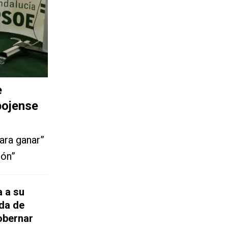
e
bojense
ara ganar”
ión”
 a su
da de
gobernar