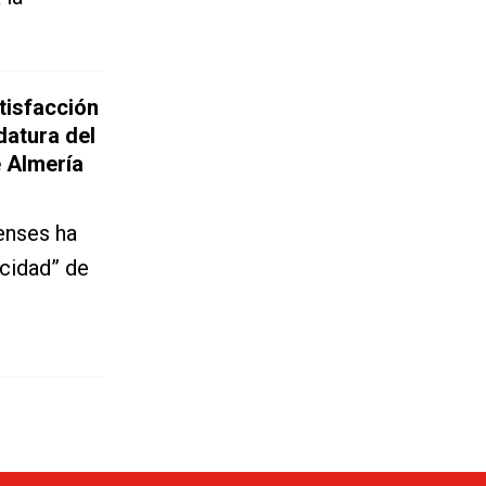
tisfacción
datura del
 Almería
ienses ha
acidad” de