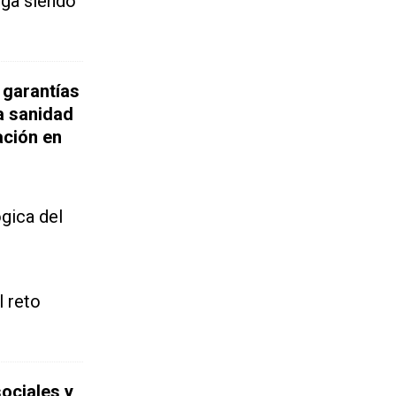
iga siendo
 garantías
a sanidad
ación en
ógica del
l reto
sociales y