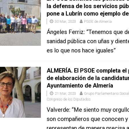
la defensa de los servicios púb
pone a Lubrín como ejemplo de
30 Mar, 2023
PSOE de Almería
Ángeles Ferriz: “Tenemos que de
sanidad pública con uñas y dien
es lo que nos hace iguales”
ALMERÍA. El PSOE completa el
de elaboración de la candidatur
Ayuntamiento de Almería
21 Mar, 2023
Grupo Parlamentario Social
Congreso de los Diputados
Valverde: “Me siento muy orgul
son compañeros que conocen y
representan de manera precisa a