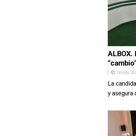
ALBOX. E
“cambio”
18 May, 20
La candida
y asegura 