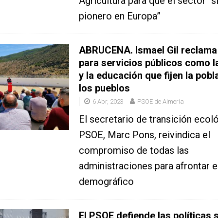
Agricultura para que el sector “s
pionero en Europa”
ABRUCENA. Ismael Gil reclama
para servicios públicos como l
y la educación que fijen la pobl
los pueblos
6 Abr, 2023
PSOE de Almería
El secretario de transición ecol
PSOE, Marc Pons, reivindica el
compromiso de todas las
administraciones para afrontar e
demográfico
El PSOE defiende las políticas 