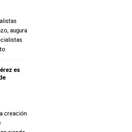
alistas
zo, augura
cialistas
to
Pérez es
de
a creación
e