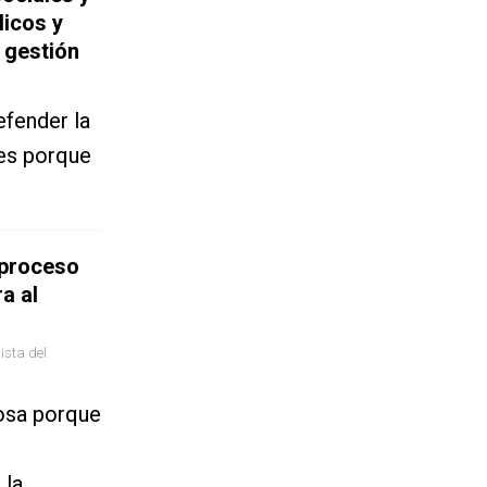
licos y
 gestión
fender la
tes porque
 proceso
a al
ista del
losa porque
 la