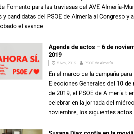
e Fomento para las traviesas del AVE Almería-Mur
 y candidatas del PSOE de Almería al Congreso y 
obado el avance
Agenda de actos – 6 de novie
2019
5 Nov, 2019
PSOE de Almería
En el marco de la campaña para 
Elecciones Generales del 10 de
de 2019, el PSOE de Almería tie
celebrar en la jornada del miérco
noviembre, los siguientes actos 
Susana Díaz confía en la movil