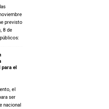
las
 noviembre
ne previsto
, 8 de
públicos:
n
a
 para el
ento, el
para ser
te nacional