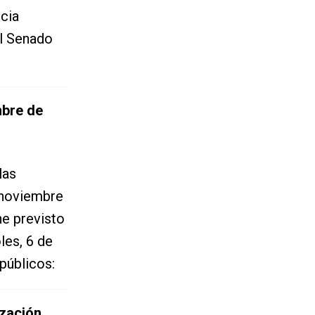
cia
al Senado
mbre de
las
 noviembre
ne previsto
les, 6 de
públicos:
ización