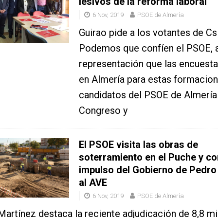
lesivos de la reforma laboral
6 Nov, 2019
PSOE de Almería
Guirao pide a los votantes de Cs
Podemos que confíen el PSOE, an
representación que las encuest
en Almería para estas formacio
candidatos del PSOE de Almería 
Congreso y
El PSOE visita las obras de
soterramiento en el Puche y co
impulso del Gobierno de Pedr
al AVE
6 Nov, 2019
PSOE de Almería
artínez destaca la reciente adjudicación de 8,8 mi