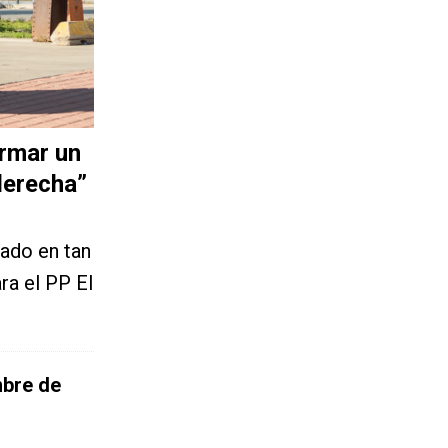
ormar un
aderecha”
dado en tan
ra el PP El
mbre de