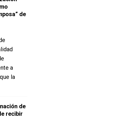
omo
amposa” de
de
lidad
de
nte a
que la
inación de
e recibir