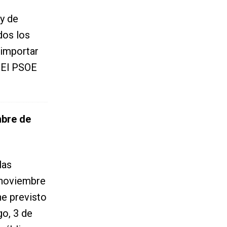
ey de
dos los
 importar
n El PSOE
mbre de
las
 noviembre
ne previsto
go, 3 de