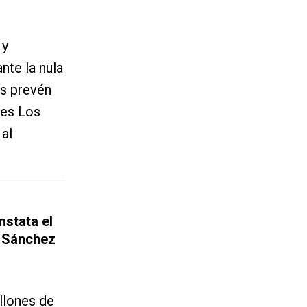
 y
te la nula
as prevén
nes Los
al
nstata el
o Sánchez
llones de