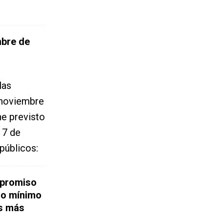
mbre de
las
 noviembre
ne previsto
 7 de
públicos:
mpromiso
io mínimo
os más