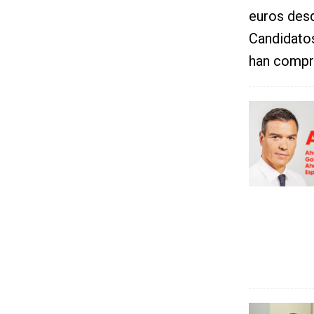
euros desd
Candidatos
han compr