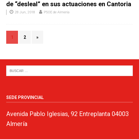
de “desleal” en sus actuaciones en Cantoria
28 Jun, 2018
PSOE de Almería
1
2
»
SEDE PROVINCIAL
Avenida Pablo Iglesias, 92 Entreplanta 04003
Almería