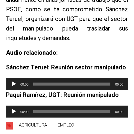
PSOE, como se ha comprometido Sánchez
Teruel, organizará con UGT para que el sector
del manipulado pueda trasladar sus
inquietudes y demandas.
Audio relacionado:
Sánchez Teruel: Reunión sector manipulado
Reproductor
00:00
00:00
de
Paqui Ramírez, UGT: Reunión manipulado
audio
Reproductor
00:00
00:00
de
audio
AGRICULTURA
EMPLEO