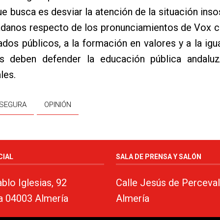
ue busca es desviar la atención de la situación inso
adanos respecto de los pronunciamientos de Vox c
dos públicos, a la formación en valores y a la igu
s deben defender la educación pública andalu
les.
 SEGURA
OPINIÓN
CIAL
SALA DE PRENSA Y SALÓN
blo Iglesias, 92
Calle Jesús de Perceval
a 04003 Almería
Almería