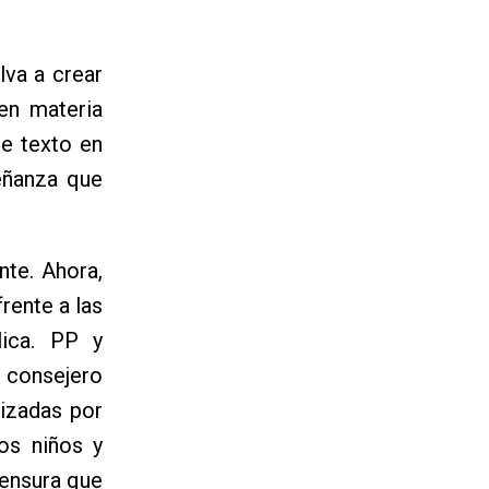
lva a crear
en materia
de texto en
señanza que
nte. Ahora,
rente a las
lica. PP y
 consejero
lizadas por
os niños y
censura que