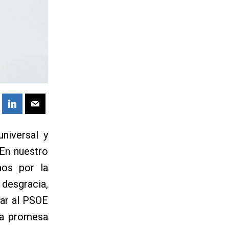
niversal y
 En nuestro
mos por la
 desgracia,
car al PSOE
ta promesa