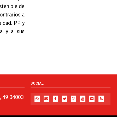
stenible de
ontrarios a
aldad. PP y
za y a sus
SOCIAL
, 49 04003