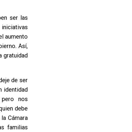
en ser las
iniciativas
 el aumento
ierno. Así,
a gratuidad
deje de ser
n identidad
, pero nos
quien debe
n la Cámara
s familias