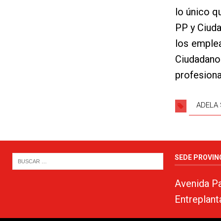
lo único q
PP y Ciud
los emplea
Ciudadano
profesiona
ADELA
SEDE PROVIN
Avenida Pa
Entreplant