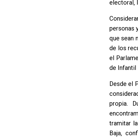
electoral,
Considera
personas y
que sean n
de los rec
el Parlame
de Infantil
Desde el P
considerad
propia. D
encontram
tramitar l
Baja, con