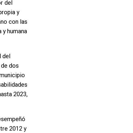
r del
propia y
ano con las
ca y humana
 del
 de dos
 municipio
sabilidades
hasta 2023,
 desempeñó
ntre 2012 y