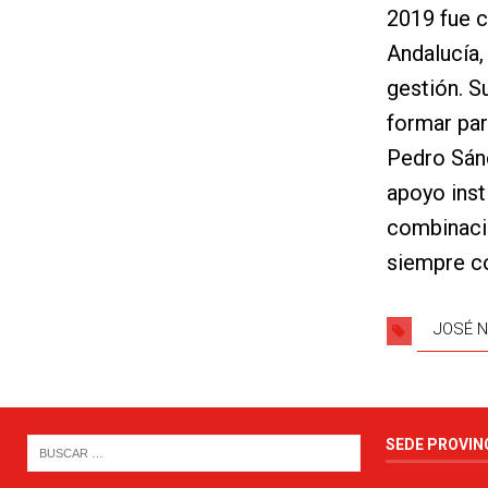
2019 fue c
Andalucía,
gestión. S
formar par
Pedro Sánc
apoyo insti
combinació
siempre co
JOSÉ N
SEDE PROVIN