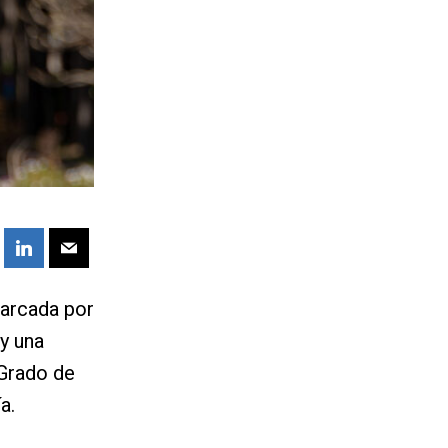
marcada por
 y una
 Grado de
a.