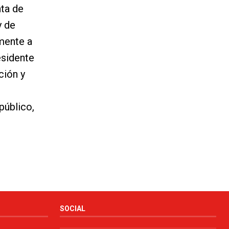
nta de
y de
rmente a
esidente
ción y
público,
SOCIAL