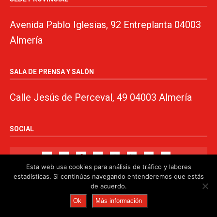
Avenida Pablo Iglesias, 92 Entreplanta 04003
Almería
SALA DE PRENSA Y SALÓN
Calle Jesús de Perceval, 49 04003 Almería
SOCIAL
Esta web usa cookies para análisis de tráfico y labores
estadísticas. Si continúas navegando entenderemos que estás
de acuerdo.
© 2024. PSOE de Almería · 950750000 ·
www.psoealmeria.com
·
Ok
Más información
psoe@psoe-almeria.com
·
Aviso legal