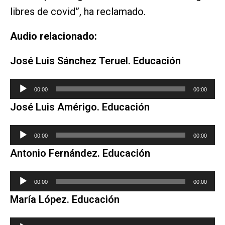
libres de covid”, ha reclamado.
Audio relacionado:
José Luis Sánchez Teruel. Educación
Reproductor
00:00
00:00
de
José Luis Amérigo. Educación
audio
Reproductor
00:00
00:00
de
Antonio Fernández. Educación
audio
Reproductor
00:00
00:00
de
María López. Educación
audio
Reproductor