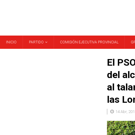
INICIO
PARTIDO
COMISIÓN EJECUTIVA PROVINCIAL
G
El PSO
del al
al tal
las L
14 Abr, 201