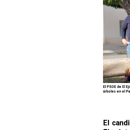
El PSOE de El Ej
árboles en el P
El candi