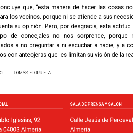
 concluye que, “esta manera de hacer las cosas n
ara los vecinos, porque ni se atiende a sus necesi
uenta su opinión. Pero, por desgracia, esta actitud 
ipo de concejales no nos sorprende, porque 
ados a no preguntar a ni escuchar a nadie, y a c
s con anteojeras que les limitan su visión de la rea
DO
TOMÁS ELORRIETA
CIAL
SALA DE PRENSA Y SALÓN
blo Iglesias, 92
Calle Jesús de Perceval
a 04003 Almería
Almería