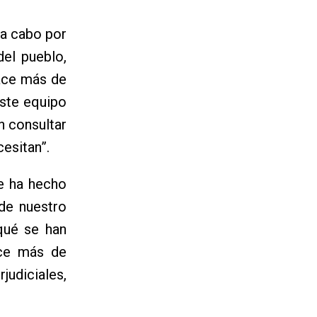
a a cabo por
el pueblo,
hace más de
este equipo
n consultar
esitan”.
se ha hecho
de nuestro
 qué se han
ace más de
judiciales,