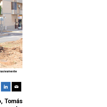
r masivamente
do, Tomás