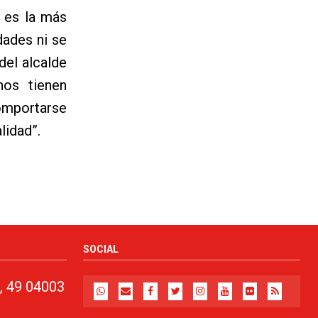
o es la más
dades ni se
del alcalde
nos tienen
omportarse
lidad”.
SOCIAL
, 49 04003