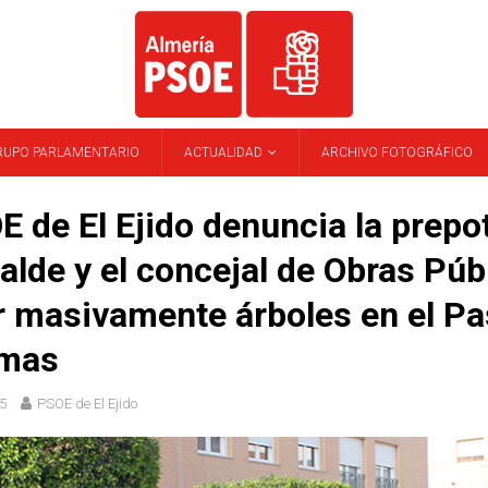
RUPO PARLAMENTARIO
ACTUALIDAD
ARCHIVO FOTOGRÁFICO
E de El Ejido denuncia la prepo
calde y el concejal de Obras Púb
ar masivamente árboles en el P
omas
5
PSOE de El Ejido