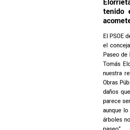
Elorrie
tenido 
acomete
El PSOE de
el concej
Paseo de l
Tomás Elor
nuestra r
Obras Públ
daños que
parece ser
aunque lo
árboles no
paseo”.