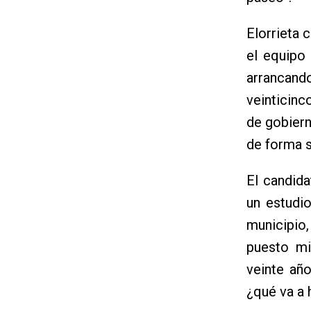
Elorrieta c
el equipo
arrancando
veinticinc
de gobiern
de forma s
El candid
un estudi
municipio,
puesto mi
veinte añ
¿qué va a h