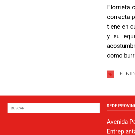
Elorrieta
correcta p
tiene en c
y su equ
acostumbr
como burro
EL EJI
SEDE PROVIN
Avenida Pa
Entreplant