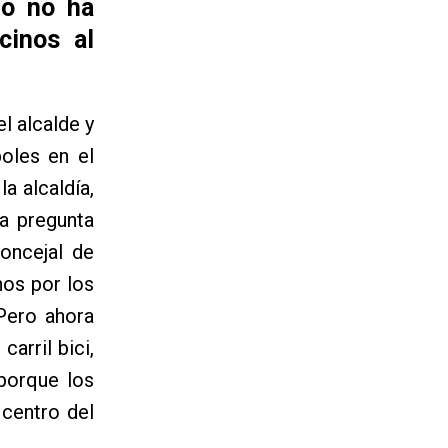
no no ha
cinos al
l alcalde y
boles en el
a alcaldía,
na pregunta
concejal de
nos por los
Pero ahora
arril bici,
 porque los
 centro del