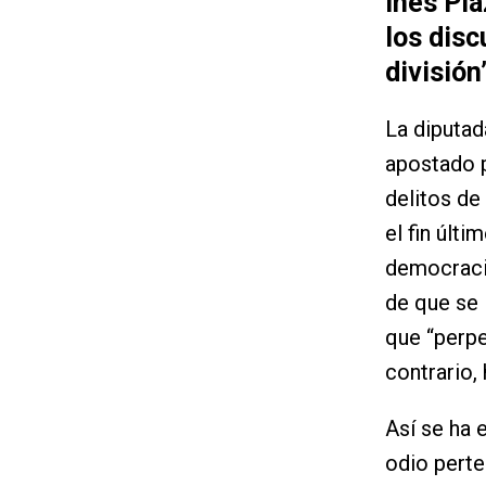
Inés Pla
los disc
división
La diputad
apostado p
delitos de
el fin últ
democracia
de que se 
que “perpe
contrario, 
Así se ha
odio perte