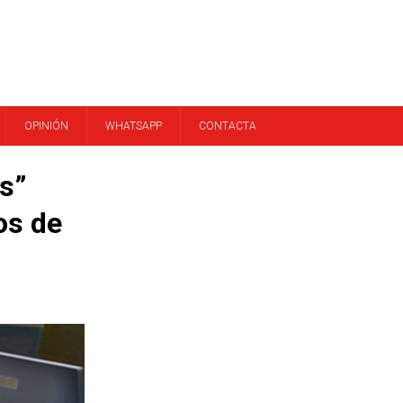
OPINIÓN
WHATSAPP
CONTACTA
s”
os de