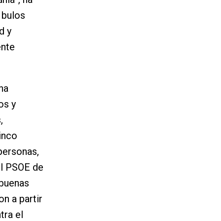
 bulos
d y
ente
na
os y
,
inco
personas,
el PSOE de
 buenas
n a partir
tra el