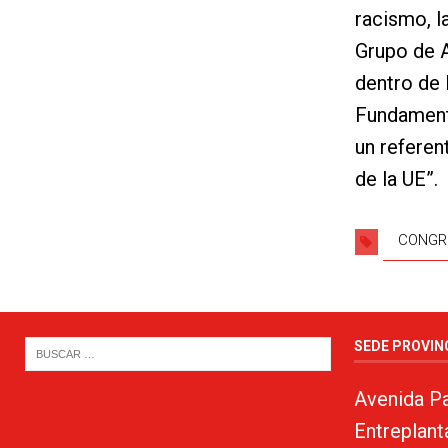
racismo, la
Grupo de A
dentro de 
Fundamenta
un referen
de la UE”.
CONGR
SEDE PROVIN
Avenida Pa
Entreplant