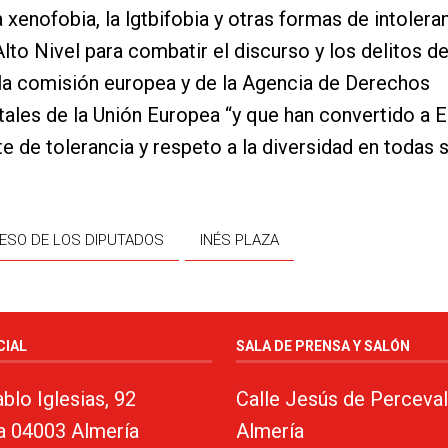
 xenofobia, la lgtbifobia y otras formas de intoleran
lto Nivel para combatir el discurso y los delitos d
la comisión europea y de la Agencia de Derechos
les de la Unión Europea “y que han convertido a 
te de tolerancia y respeto a la diversidad en todas
ESO DE LOS DIPUTADOS
INÉS PLAZA
CIAL
SALA DE PRENSA Y SALÓN
blo Iglesias, 92
Calle Jesús de Perceval
a 04003 Almería
Almería