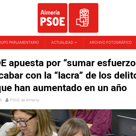
RUPO PARLAMENTARIO
ACTUALIDAD
ARCHIVO FOTOGRÁFICO
E apuesta por “sumar esfuerzo
cabar con la “lacra” de los delit
que han aumentado en un año
4
PSOE de Almería