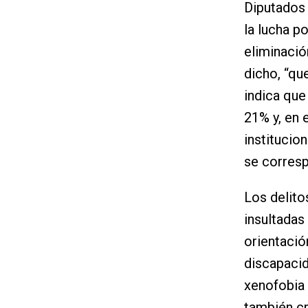
Diputados 
la lucha po
eliminació
dicho, “que
indica que
21% y, en 
institucio
se corresp
Los delito
insultadas
orientació
discapacid
xenofobia 
también cr