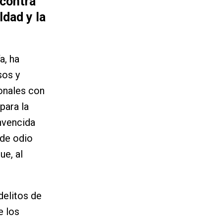
 contra
ldad y la
a, ha
sos y
ionales con
para la
nvencida
 de odio
ue, al
elitos de
e los