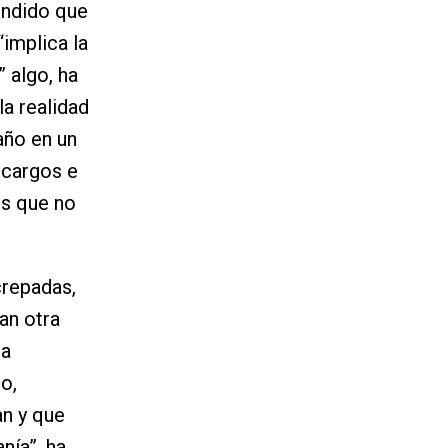
endido que
“implica la
 algo, ha
la realidad
año en un
 cargos e
es que no
crepadas,
an otra
na
o,
an y que
nía”, ha