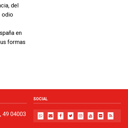
cia, del
e odio
España en
 sus formas
SOCIAL
, 49 04003