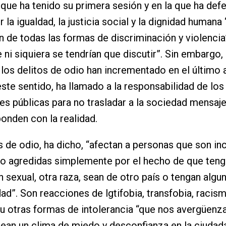
que ha tenido su primera sesión y en la que ha def
r la igualdad, la justicia social y la dignidad humana 
n de todas las formas de discriminación y violencia”
 ni siquiera se tendrían que discutir”. Sin embargo, 
 los delitos de odio han incrementado en el último 
este sentido, ha llamado a la responsabilidad de los
nes públicas para no trasladar a la sociedad mensaj
onden con la realidad.
s de odio, ha dicho, “afectan a personas que son in
 o agredidas simplemente por el hecho de que teng
n sexual, otra raza, sean de otro país o tengan algu
ad”. Son reacciones de lgtifobia, transfobia, racism
u otras formas de intolerancia “que nos avergüenz
ean un clima de miedo y desconfianza en la ciudada