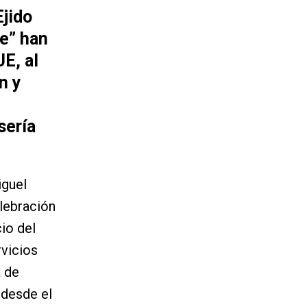
Ejido
e” han
E, al
n y
sería
iguel
elebración
cio del
rvicios
a de
 desde el