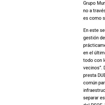
Grupo Muni
no a travé
es como s
En este se
gestión d
prácticame
en el últi
todo con l
vecinos”. 
presta DUE
común para
infraestru
separar es