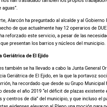
“nos han trasladado también los propios trabajador
e aguas”.
rte, Alarcón ha preguntado al alcalde y al Gobierno 
hecho de que actualmente hay 12 operarios de DUE 
ha reforzado este servicio, a pesar de las necesida
ue presentan los barrios y núcleos del municipio.
 Geriátrica de El Ejido
es también se ha llevado a cabo la Junta General Or
ia Geriátrica de El Ejido, en la que la portavoz soci
rrión, ha recordado que desde su Grupo Municipal 
 desde el año 2019 “el déficit de plazas existente 
s y centros de día” del municipio, y que incluso el 
istas ejidenses elevaron al Pleno una moción para pe