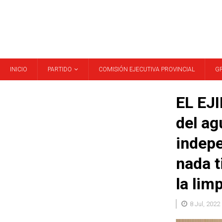
INICIO
PARTIDO
COMISIÓN EJECUTIVA PROVINCIAL
G
EL EJI
del ag
indepe
nada t
la lim
8 Jul, 2022