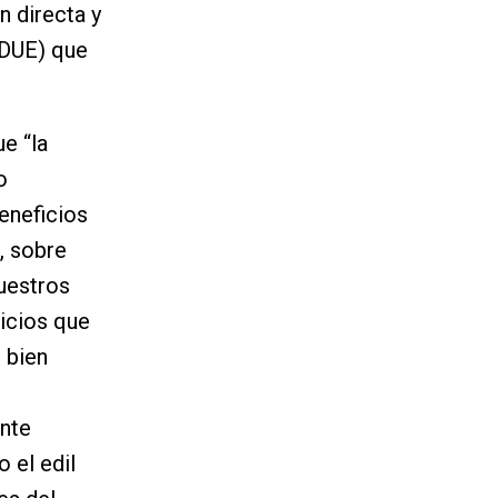
n directa y
(DUE) que
e “la
o
eneficios
, sobre
uestros
vicios que
 bien
ente
 el edil