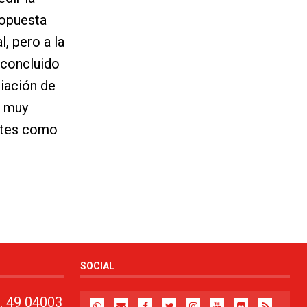
ropuesta
, pero a la
 concluido
liación de
o muy
ntes como
SOCIAL
, 49 04003