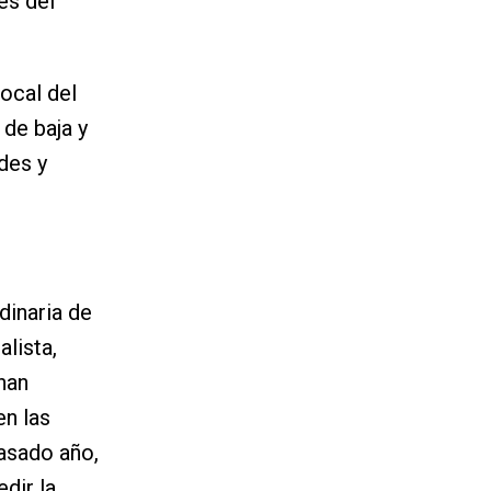
es del
local del
de baja y
des y
dinaria de
alista,
han
en las
pasado año,
dir la