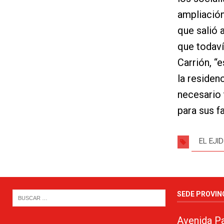
ampliación
que salió 
que todaví
Carrión, “
la residen
necesario
para sus fa
EL EJI
SEDE PROVIN
Avenida Pa