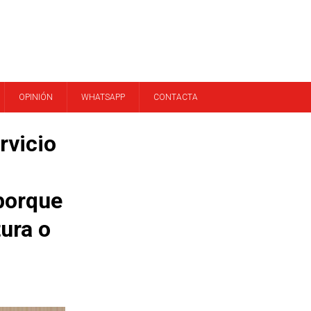
OPINIÓN
WHATSAPP
CONTACTA
rvicio
 porque
tura o