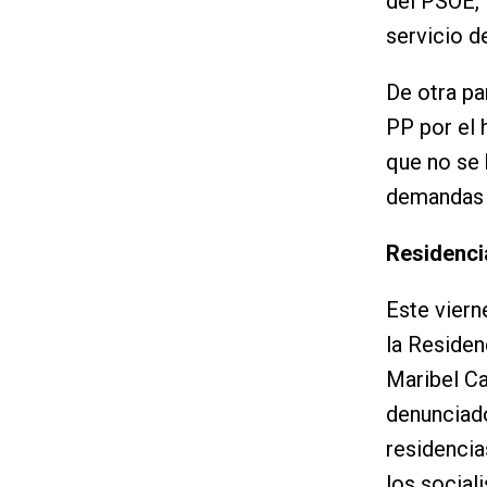
del PSOE, 
servicio d
De otra pa
PP por el 
que no se 
demandas q
Residencia
Este viern
la Residenc
Maribel Ca
denunciado
residencia
los social