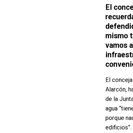
El conce
recuerd
defendid
mismo t
vamos a 
infraest
conveni
El conceja
Alarcón, h
de la Junt
agua “tien
porque nad
edificios”