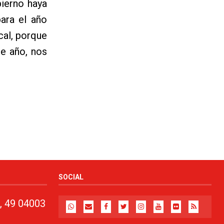
ierno haya
ara el año
cal, porque
e año, nos
SOCIAL
, 49 04003