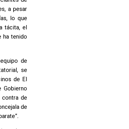
es, a pesar
ías, lo que
 tácita, el
e ha tenido
 equipo de
atorial, se
cinos de El
e Gobierno
 contra de
oncejala de
parate”.