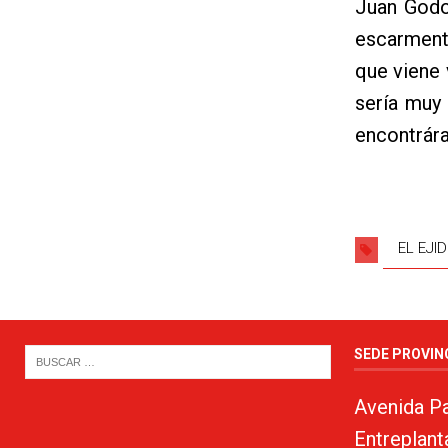
Juan Godo
escarment
que viene 
sería muy
encontrár
EL EJI
SEDE PROVIN
Avenida Pa
Entreplant