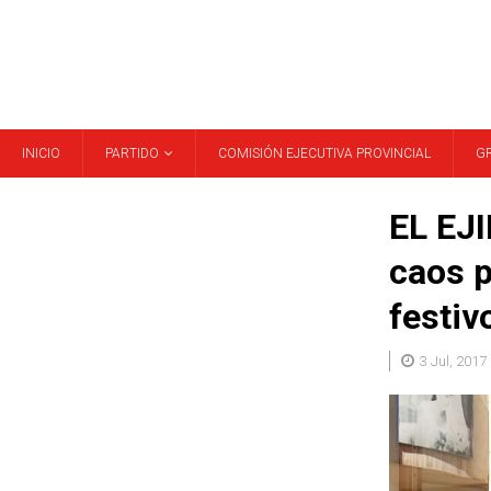
INICIO
PARTIDO
COMISIÓN EJECUTIVA PROVINCIAL
G
EL EJI
caos p
festiv
3 Jul, 2017