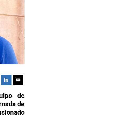
quipo de
ornada de
sionado