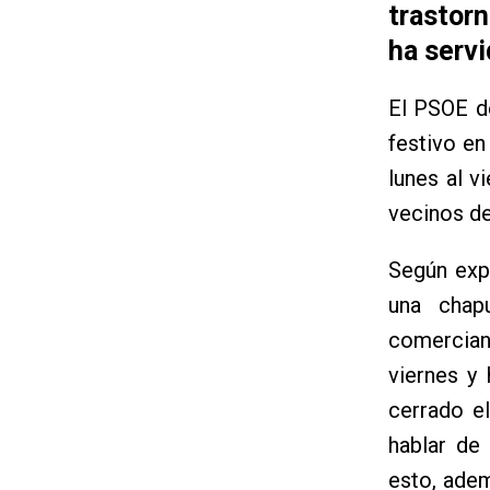
trastor
ha servi
El PSOE d
festivo en
lunes al v
vecinos de
Según expl
una chap
comercian
viernes y
cerrado e
hablar de
esto, adem