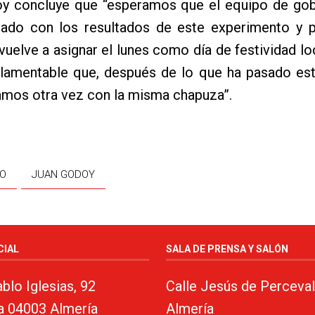
y concluye que “esperamos que el equipo de gob
ado con los resultados de este experimento y p
vuelve a asignar el lunes como día de festividad lo
 lamentable que, después de lo que ha pasado est
amos otra vez con la misma chapuza”.
DO
JUAN GODOY
CIAL
SALA DE PRENSA Y SALÓN
blo Iglesias, 92
Calle Jesús de Perceval
a 04003 Almería
Almería