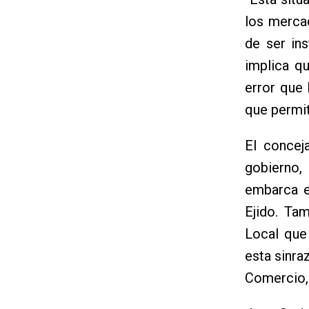
los merca
de ser in
implica q
error que
que permit
El concej
gobierno, 
embarca e
Ejido. Ta
Local que
esta sinra
Comercio, 