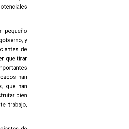
otenciales
un pequeño
gobierno, y
ciantes de
r que tirar
importantes
icados han
s, que han
frutar bien
te trabajo,
rciantes de