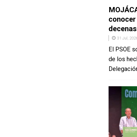
MOJÁCAR
conocer 
decenas 
31 Jul, 202
El PSOE so
de los hec
Delegación