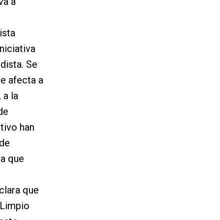
va a
ista
niciativa
dista. Se
e afecta a
 a la
de
tivo han
 de
ra que
clara que
 Limpio