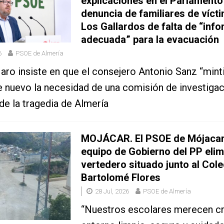
explicaciones en el Parlamento 
denuncia de familiares de víct
Los Gallardos de falta de “inf
adecuada” para la evacuación
6
PSOE de Almería
ro insiste en que el consejero Antonio Sanz “minti
 nuevo la necesidad de una comisión de investiga
 de la tragedia de Almería
MOJÁCAR. El PSOE de Mójacar 
equipo de Gobierno del PP elim
vertedero situado junto al Cole
Bartolomé Flores
28 Jul, 2026
PSOE de Almería
“Nuestros escolares merecen cr