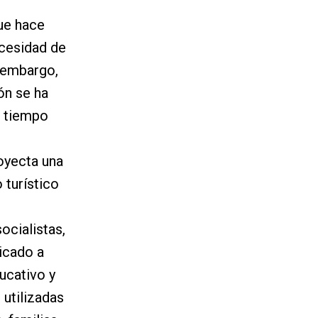
ue hace
ecesidad de
 embargo,
ión se ha
l tiempo
oyecta una
 turístico
ocialistas,
icado a
ucativo y
 utilizadas