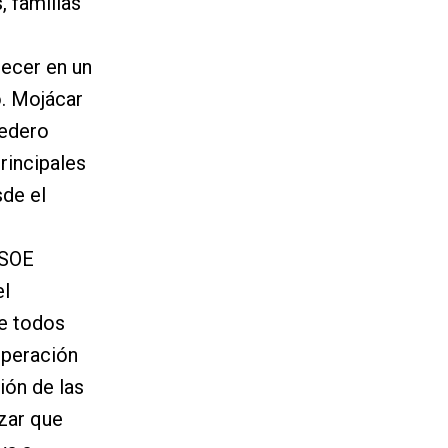
, familias
ecer en un
o. Mojácar
tedero
rincipales
sde el
PSOE
el
de todos
uperación
ión de las
zar que