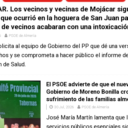
. Los vecinos y vecinas de Mojácar sig
que ocurrió en la hoguera de San Juan p
de vecinos acabaran con una intoxicació
6
PSOE de Almería
licita al equipo de Gobierno del PP que dé una vers
hos y se comprometa a hacer público el informe d
 de Salud.
El PSOE advierte de que el nue
Gobierno de Moreno Bonilla cro
sufrimiento de las familias al
30 Jul, 2026
PSOE de Almería
José María Martín lamenta que 
servicios públicos esenciales si