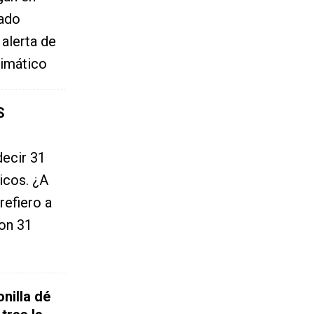
ado
alerta de
limático
S
ecir 31
icos. ¿A
refiero a
Son 31
nilla dé