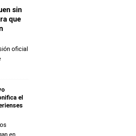
uen sin
ara que
n
ión oficial
e
vo
nifica el
merienses
los
gan en