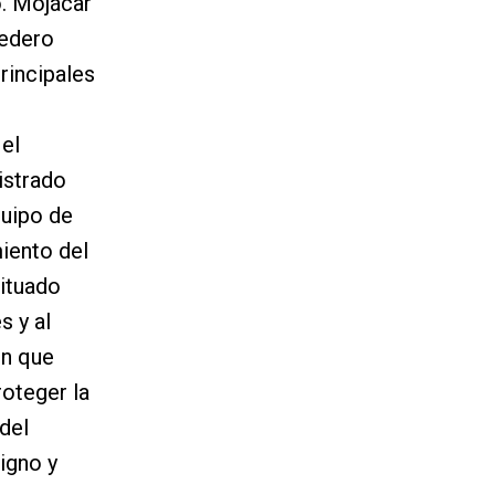
o. Mojácar
tedero
rincipales
 el
istrado
quipo de
iento del
ituado
s y al
ón que
oteger la
del
igno y