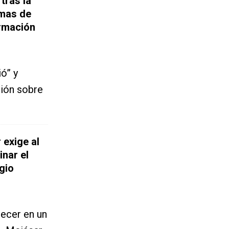
tras la
imas de
ormación
ó” y
ción sobre
exige al
inar el
gio
ecer en un