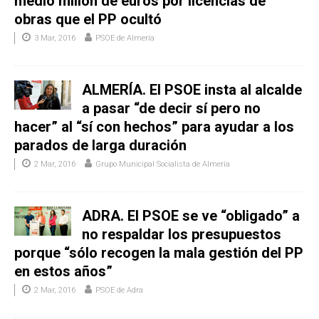
medio millón de euros por licencias de
obras que el PP ocultó
3 Mar, 2016
PSOE de Almería
ALMERÍA. El PSOE insta al alcalde
a pasar “de decir sí pero no
hacer” al “sí con hechos” para ayudar a los
parados de larga duración
2 Mar, 2016
Grupo Municipal Socialista de Almería
ADRA. El PSOE se ve “obligado” a
no respaldar los presupuestos
porque “sólo recogen la mala gestión del PP
en estos años”
2 Mar, 2016
PSOE de Adra