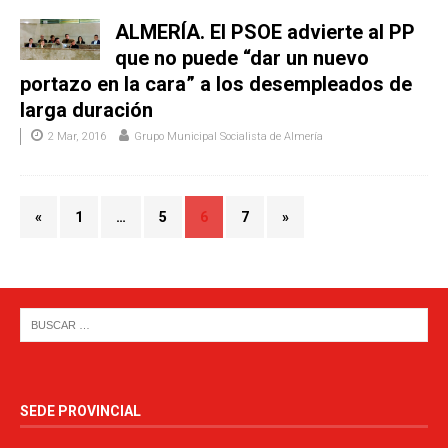
ALMERÍA. El PSOE advierte al PP
que no puede “dar un nuevo
portazo en la cara” a los desempleados de
larga duración
2 Mar, 2016
Grupo Municipal Socialista de Almería
«
1
…
5
6
7
»
SEDE PROVINCIAL