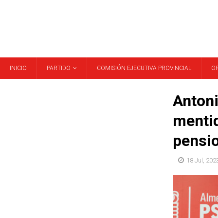
INICIO
PARTIDO
COMISIÓN EJECUTIVA PROVINCIAL
G
Antoni
mentid
pensio
18 Jul, 202