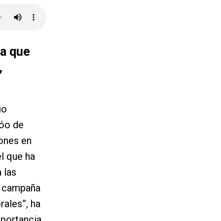
da que
,
io
jóo de
lones en
el que ha
 las
la campaña
rales”, ha
mportancia