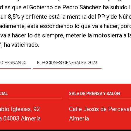
ad es que el Gobierno de Pedro Sánchez ha subido l
un 8,5% y enfrente está la mentira del PP y de Núñ
radamente, está escondiendo lo que va a hacer, por
va a hacer lo de siempre, meterle la motosierra a l
, ha vaticinado.
IO HERNANDO
ELECCIONES GENERALES 2023
CIAL
SALA DE PRENSA Y SALÓN
blo Iglesias, 92
Calle Jesús de Perceval
a 04003 Almería
Almería