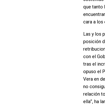
que tanto 
encuentran
cara a los
Las y los 
posición d
retribucio
con el Go
tras el in
opuso el 
Vera en de
no consigu
relación t
ella”, ha l