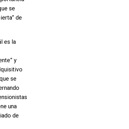
que se
ierta” de
l es la
ente” y
quisitivo
 que se
Hernando
ensionistas
ene una
ciado de