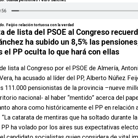
do. Subida pensiones Pedro Sánchez
o. Feijóo relación tortuosa con la verdad
a de lista del PSOE al Congreso recuer
ánchez ha subido un 8,5% las pensiones
 el PP oculta lo que hará con ellas
de lista al Congreso por el PSOE de Almería, Anton
era, ha acusado al líder del PP, Alberto Núñez Fei
os 111.000 pensionistas de la provincia –nueve mil
rritorio nacional- al haber “mentido” acerca del pap
nto ahora como históricamente el PP en relación a
 “La catarata de mentiras que ha soltado durante 
el PP ha volado por los aires sus expectativas electo
el candidato socialistas quien considera de vital i