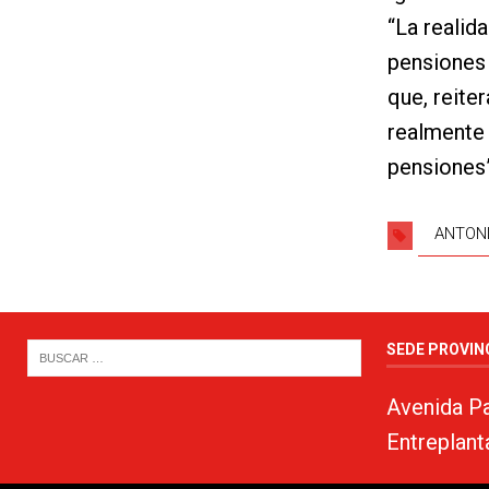
“La realid
pensiones 
que, reite
realmente 
pensiones”
ANTON
SEDE PROVIN
Avenida Pa
Entreplant