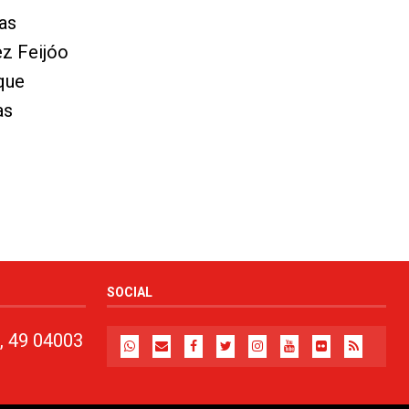
as
ez Feijóo
que
as
SOCIAL
, 49 04003