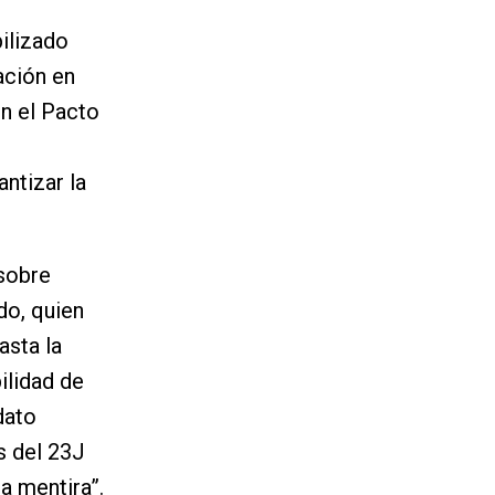
ilizado
ación en
en el Pacto
ntizar la
 sobre
do, quien
asta la
ilidad de
dato
s del 23J
a mentira”.