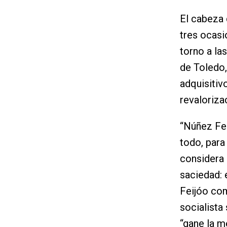
El cabeza 
tres ocasi
torno a la
de Toledo,
adquisitiv
revaloriza
“Núñez Fei
todo, para
considera 
saciedad: e
Feijóo com
socialista
“gane la m