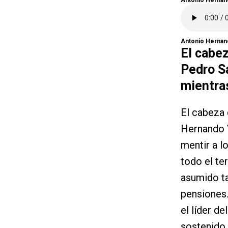
Antonio Hernan
Antonio Hernand
El cabez
Pedro S
mientras
El cabeza 
Hernando V
mentir a l
todo el te
asumido ta
pensiones.
el líder d
sostenido 