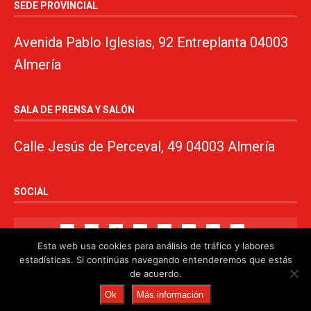
SEDE PROVINCIAL
Avenida Pablo Iglesias, 92 Entreplanta 04003
Almería
SALA DE PRENSA Y SALÓN
Calle Jesús de Perceval, 49 04003 Almería
SOCIAL
Esta web usa cookies para análisis de tráfico y labores
estadísticas. Si continúas navegando entenderemos que estás
de acuerdo.
© 2024. PSOE de Almería · 950750000 ·
www.psoealmeria.com
·
Ok
Más información
psoe@psoe-almeria.com
·
Aviso legal