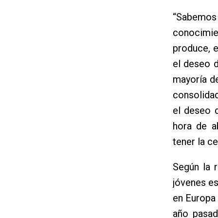
“Sabemos
conocimi
produce, 
el deseo d
mayoría d
consolida
el deseo d
hora de a
tener la c
Según la 
jóvenes es
en Europa 
año pasad