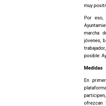
muy positi
Por eso, 
Ayuntamie
marcha d
jóvenes, 
trabajado
posible: A
Medidas
En primer
plataform
participe
ofrezcan 