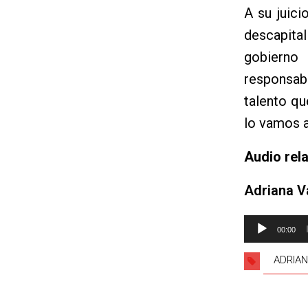
A su juici
descapita
gobierno
responsab
talento qu
lo vamos a
Audio rel
Adriana V
Reproductor
00:00
de
audio
ADRIAN