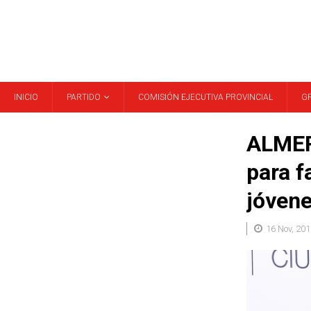
INICIO
PARTIDO
COMISIÓN EJECUTIVA PROVINCIAL
G
ALMERÍ
para f
jóvene
16 Nov, 201