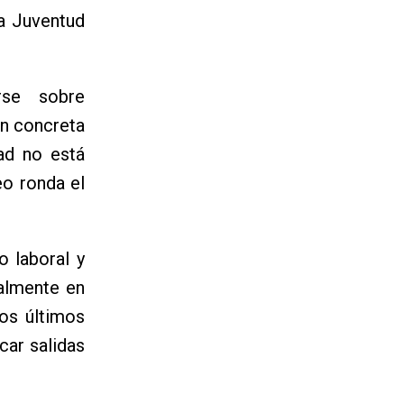
a Juventud
rse sobre
ón concreta
ad no está
eo ronda el
o laboral y
ialmente en
los últimos
car salidas