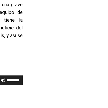
e una grave
 equipo de
 tiene la
eficie del
s, y así se
Utiliza
las
teclas
de
flecha
arriba/abajo