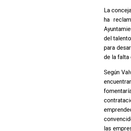
La conceja
ha recla
Ayuntamie
del talent
para desar
de la falt
Según Valv
encuentra
fomentar
contrata
emprended
convencid
las empres