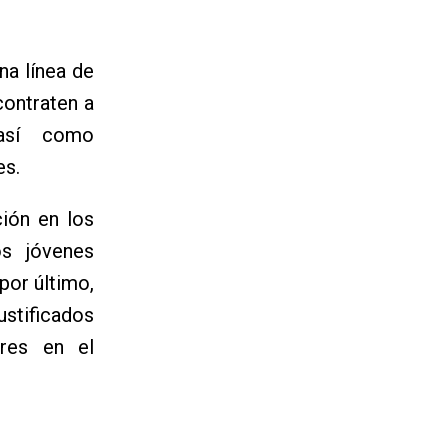
na línea de
contraten a
 así como
es.
ción en los
os jóvenes
por último,
ustificados
ores en el