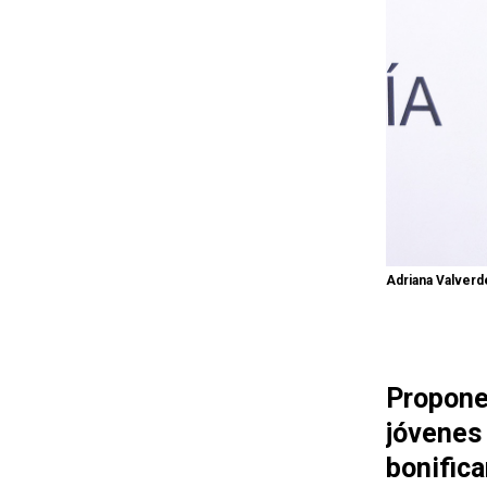
Adriana Valverd
Propon
jóvenes
bonifica