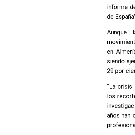
informe d
de España”
Aunque l
movimiento
en Almerí
siendo aje
29 por cie
“La crisis
los recort
investigac
años han 
profesiona