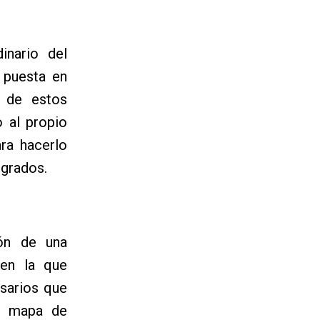
inario del
 puesta en
a de estos
 al propio
ra hacerlo
igrados.
ión de una
 en la que
sarios que
el mapa de