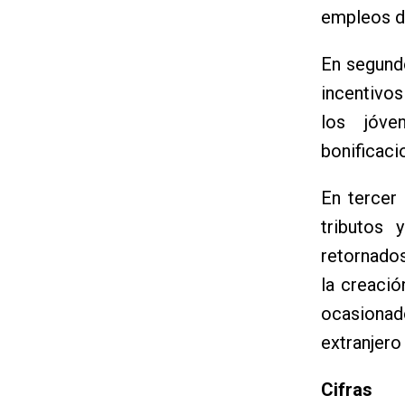
empleos di
En segundo
incentivos
los jóve
bonificaci
En tercer 
tributos 
retornados
la creació
ocasionad
extranjero
Cifras