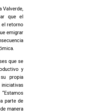
a Valverde,
lar que el
 el retorno
que emigrar
onsecuencia
nómica.
nses que se
roductivo y
 su propia
niciativas
. “Estamos
na parte de
n de manera