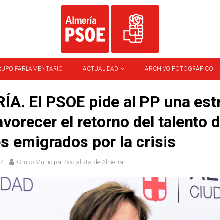
RUPO PARLAMENTARIO
ACTUALIDAD
ARCHIVO FOTOGRÁFICO
A. El PSOE pide al PP una est
avorecer el retorno del talento d
s emigrados por la crisis
7
Grupo Municipal Socialista de Almería