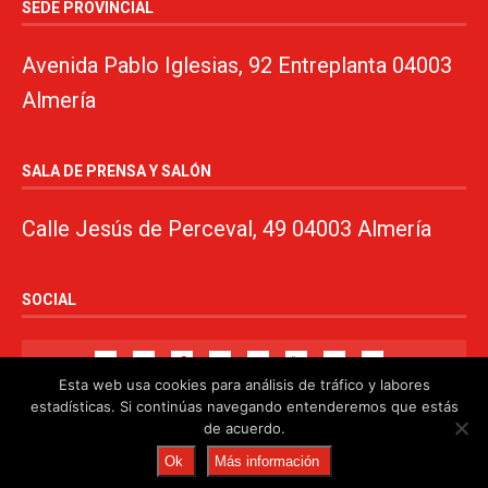
SEDE PROVINCIAL
Avenida Pablo Iglesias, 92 Entreplanta 04003
Almería
SALA DE PRENSA Y SALÓN
Calle Jesús de Perceval, 49 04003 Almería
SOCIAL
Esta web usa cookies para análisis de tráfico y labores
estadísticas. Si continúas navegando entenderemos que estás
de acuerdo.
© 2024. PSOE de Almería · 950750000 ·
www.psoealmeria.com
·
Ok
Más información
psoe@psoe-almeria.com
·
Aviso legal